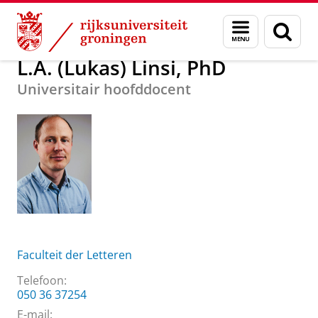
Skip
Skip
Over ons
L.A. (Lukas) Linsi, PhD
Menu
Zoek
to
to
en
Content
Navigation
zoeken
L.A. (Lukas) Linsi, PhD
Universitair hoofddocent
Faculteit der Letteren
Telefoon:
050 36 37254
E-mail: