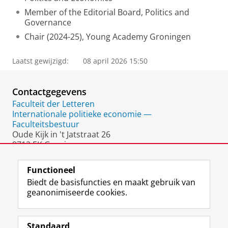
Member of the Editorial Board, Politics and
Governance
Chair (2024-25), Young Academy Groningen
Laatst gewijzigd:
08 april 2026 15:50
Contactgegevens
Faculteit der Letteren
Internationale politieke economie —
Faculteitsbestuur
Oude Kijk in 't Jatstraat 26
9712 EK Groningen
Nederland
Functioneel
Biedt de basisfuncties en maakt gebruik van
geanonimiseerde cookies.
F
L
R
I
Y
Volg de RUG
a
i
S
n
o
Standaard