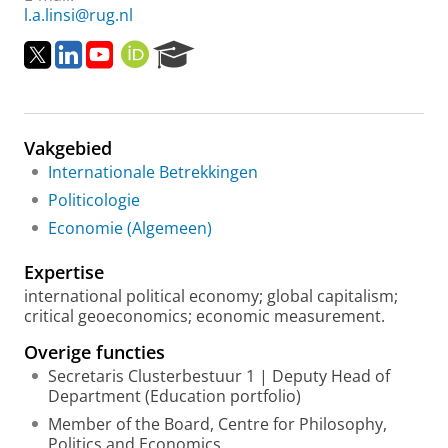
l.a.linsi@rug.nl
T
L
Y
O
R
w
i
o
R
e
i
n
u
C
s
t
k
t
I
e
t
e
u
D
a
Vakgebied
e
d
b
r
r
I
e
c
Internationale Betrekkingen
n
h
Politicologie
P
Economie (Algemeen)
o
r
Expertise
t
a
international political economy; global capitalism;
l
critical geoeconomics; economic measurement.
Overige functies
Secretaris Clusterbestuur 1 | Deputy Head of
Department (Education portfolio)
Member of the Board, Centre for Philosophy,
Politics and Economics