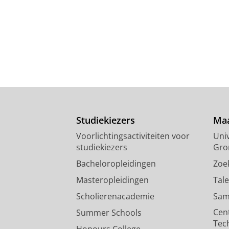
Studiekiezers
Maa
Voorlichtingsactiviteiten voor
Univ
studiekiezers
Gro
Bacheloropleidingen
Zoe
Masteropleidingen
Tal
Scholierenacademie
Sam
Cen
Summer Schools
Tec