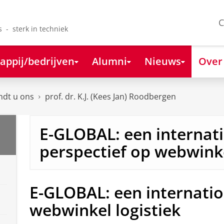
C
s - sterk in techniek
appij/bedrijven
Alumni
Nieuws
Over
ndt u ons
prof. dr. K.J. (Kees Jan) Roodbergen
E-GLOBAL: een internat
perspectief op webwinke
E-GLOBAL: een internatio
webwinkel logistiek