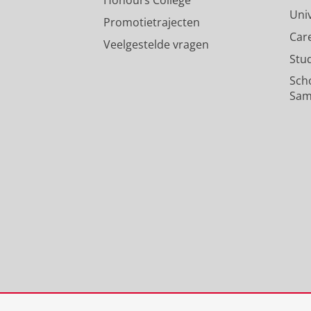
Honours College
Uni
Promotietrajecten
Car
Veelgestelde vragen
Stu
Sch
Sam