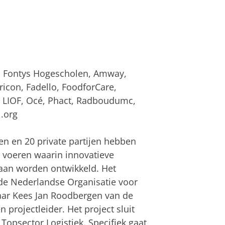
n, Fontys Hogescholen, Amway,
icon, Fadello, FoodforCare,
, LIOF, Océ, Phact, Radboudumc,
l.org
en en 20 private partijen hebben
e voeren waarin innovatieve
gaan worden ontwikkeld. Het
de Nederlandse Organisatie voor
ar Kees Jan Roodbergen van de
n projectleider. Het project sluit
 Topsector Logistiek. Specifiek gaat