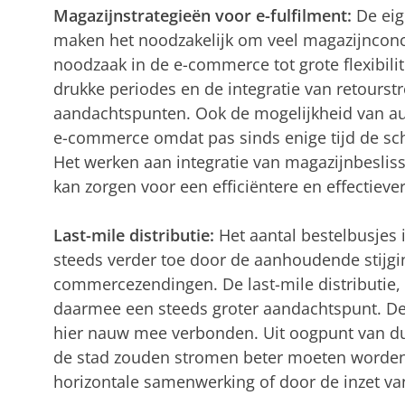
Magazijnstrategieën voor e-fulfilment:
De ei
maken het noodzakelijk om veel magazijncon
noodzaak in de e-commerce tot grote flexibilit
drukke periodes en de integratie van retourst
aandachtspunten. Ook de mogelijkheid van aut
e-commerce omdat pas sinds enige tijd de sch
Het werken aan integratie van magazijnbesliss
kan zorgen voor een efficiëntere en effectieve
Last-mile distributie:
Het aantal bestelbusjes
steeds verder toe door de aanhoudende stijgin
commercezendingen. De last-mile distributie, 
daarmee een steeds groter aandachtspunt. De f
hier nauw mee verbonden. Uit oogpunt van d
de stad zouden stromen beter moeten worden
horizontale samenwerking of door de inzet va