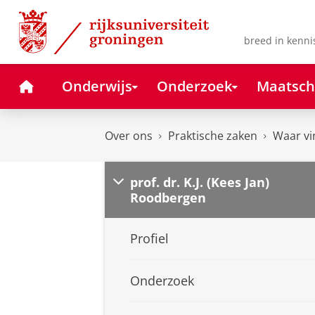
Skip
Skip
to
to
Content
Navigation
breed in kenni
Home
Onderwijs
Onderzoek
Maatsch
Over ons
Praktische zaken
Waar vi
prof. dr. K.J. (Kees Jan)
Roodbergen
Profiel
Onderzoek