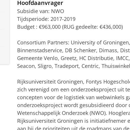
Hoofdaanvrager
Subsidie van: NWO
Tijdsperiode: 2017-2019
Budget : €963,000
(RUG gedeelte: €436,000)
Consortium Partners: University of Groninge
Binnenstadservice, DB Schenker, Dimass, Distr
Gemeente Venlo, Greetz, HC Distributie, IMCC
Seacon, Sligro, Tradeport, Centric, Thuiswinke
Rijksuniversiteit Groningen, Fontys Hogeschol
zich verenigd om een onderzoeksproject uit t
concepten voor de logistiek van webwinkels 
onderzoeksproject wordt gesubsidieerd door 
Wetenschappelijk Onderzoek (NWO). Hooglera
Rijksuniversiteit Groningen is initiatiefnemer e
aan bij de prioriteiten uit de roadmaps van de