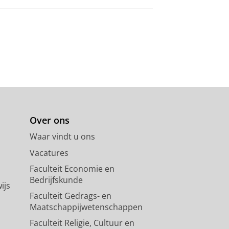
Over ons
Waar vindt u ons
Vacatures
Faculteit Economie en
Bedrijfskunde
ijs
Faculteit Gedrags- en
Maatschappijwetenschappen
Faculteit Religie, Cultuur en