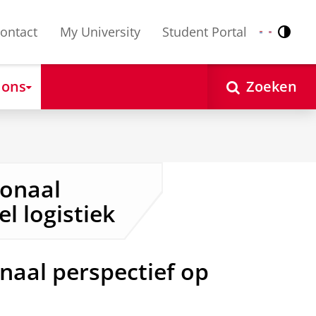
ontact
My University
Student Portal
Contr
Nederlands
English
 ons
Zoeken
ionaal
l logistiek
naal perspectief op