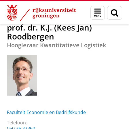
Skip
Skip
Over ons
prof. dr. K.J. (Kees Jan) Roodbergen
Menu
Zoek
to
to
en
Content
Navigation
zoeken
prof. dr. K.J. (Kees Jan)
Roodbergen
Hoogleraar Kwantitatieve Logistiek
Faculteit Economie en Bedrijfskunde
Telefoon:
050 36 32360