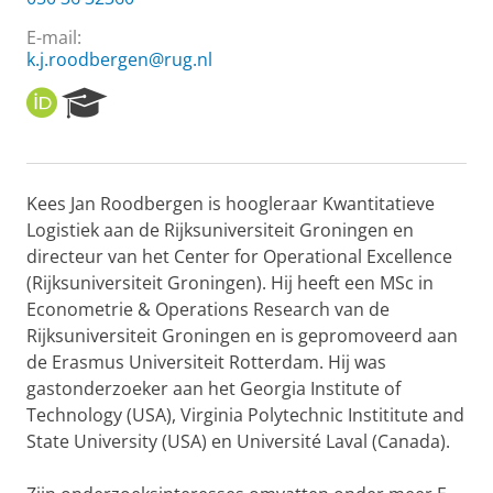
E-mail:
k.j.roodbergen@rug.nl
O
R
R
e
C
s
I
e
D
a
Kees Jan Roodbergen is hoogleraar Kwantitatieve
r
Logistiek aan de Rijksuniversiteit Groningen en
c
h
directeur van het Center for Operational Excellence
P
(Rijksuniversiteit Groningen). Hij heeft een MSc in
o
Econometrie & Operations Research van de
r
Rijksuniversiteit Groningen en is gepromoveerd aan
t
de Erasmus Universiteit Rotterdam. Hij was
a
l
gastonderzoeker aan het Georgia Institute of
Technology (USA), Virginia Polytechnic Instititute and
State University (USA) en Université Laval (Canada).