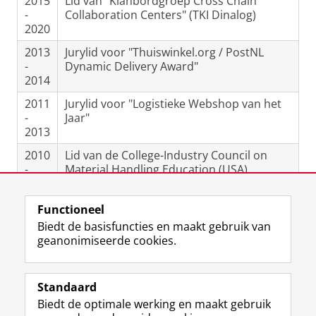
2015
Lid van "Klanbordgroep Cross Chain
-
Collaboration Centers" (TKI Dinalog)
2020
2013
Jurylid voor "Thuiswinkel.org / PostNL
-
Dynamic Delivery Award"
2014
2011
Jurylid voor "Logistieke Webshop van het
-
Jaar"
2013
2010
Lid van de College-Industry Council on
-
Material Handling Education (USA).
2013
Functioneel
Laatst gewijzigd:
25 september 2025 15:38
Biedt de basisfuncties en maakt gebruik van
geanonimiseerde cookies.
F
L
R
I
Y
Volg de RUG
a
i
S
n
o
Standaard
c
n
S
s
u
Biedt de optimale werking en maakt gebruik
e
k
-
t
T
Studiekiezers