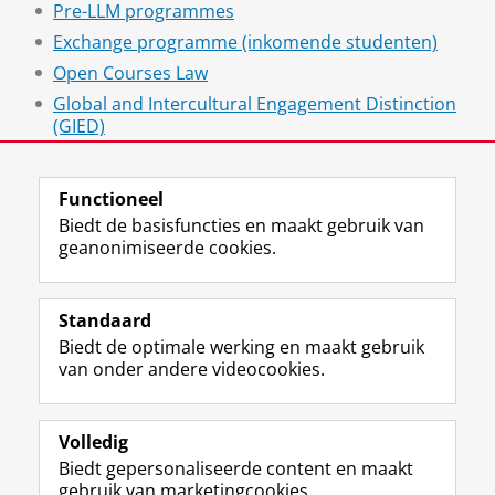
Pre-LLM programmes
Exchange programme (inkomende studenten)
Open Courses Law
Global and Intercultural Engagement Distinction
(GIED)
Studeren in het buitenland
Functioneel
Biedt de basisfuncties en maakt gebruik van
geanonimiseerde cookies.
F
L
R
I
Y
Volg de RUG
a
i
S
n
o
Standaard
c
n
S
s
u
Biedt de optimale werking en maakt gebruik
e
k
-
t
T
Studiekiezers
van onder andere videocookies.
b
e
f
a
u
Maatschappij/bedrijven
o
d
e
g
b
o
I
e
r
e
Alumni
k
n
d
a
-
Volledig
p
-
R
m
k
Biedt gepersonaliseerde content en maakt
Over ons
a
p
i
-
a
gebruik van marketingcookies.