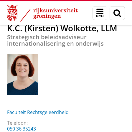
Skip
Skip
Over ons
K.C. (Kirsten) Wolkotte, LLM
Menu
Zoek
to
to
en
Content
Navigation
zoeken
K.C. (Kirsten) Wolkotte, LLM
Strategisch beleidsadviseur
internationalisering en onderwijs
Faculteit Rechtsgeleerdheid
Telefoon:
050 36 35243