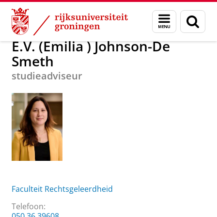
Skip
Skip
Over ons
E.V. (Emilia ) Johnson-De Smeth
Menu
Zoek
to
to
en
Content
Navigation
zoeken
E.V. (Emilia ) Johnson-De
Smeth
studieadviseur
Faculteit Rechtsgeleerdheid
Telefoon:
050 36 39608