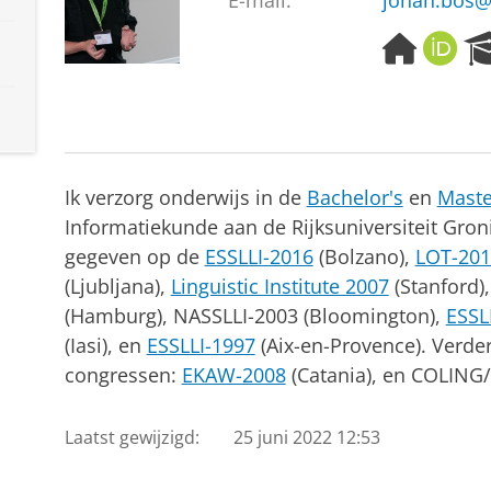
E-mail:
johan.bos@
H
O
o
R
m
C
e
I
p
D
a
g
Ik verzorg onderwijs in de
Bachelor's
en
Maste
e
Informatiekunde aan de Rijksuniversiteit Gron
gegeven op de
ESSLLI-2016
(Bolzano),
LOT-201
(Ljubljana),
Linguistic Institute 2007
(Stanford)
(Hamburg), NASSLLI-2003 (Bloomington),
ESSL
(Iasi), en
ESSLLI-1997
(Aix-en-Provence). Verder
congressen:
EKAW-2008
(Catania), en COLING/
Laatst gewijzigd:
25 juni 2022 12:53