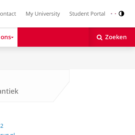
ontact
My University
Student Portal
Contr
Nederlands
English
 ons
Zoeken
ntiek
42