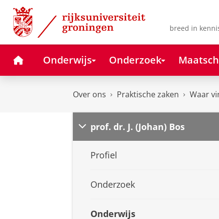
Skip
Skip
to
to
Content
Navigation
breed in kenni
Home
Onderwijs
Onderzoek
Maatsch
Over ons
Praktische zaken
Waar vi
prof. dr. J. (Johan) Bos
Profiel
Onderzoek
Onderwijs