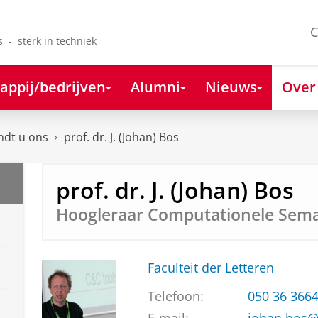
C
s - sterk in techniek
appij/bedrijven
Alumni
Nieuws
Over
ndt u ons
prof. dr. J. (Johan) Bos
prof. dr. J. (Johan) Bos
Hoogleraar Computationele Sema
Faculteit der Letteren
Telefoon:
050 36 366