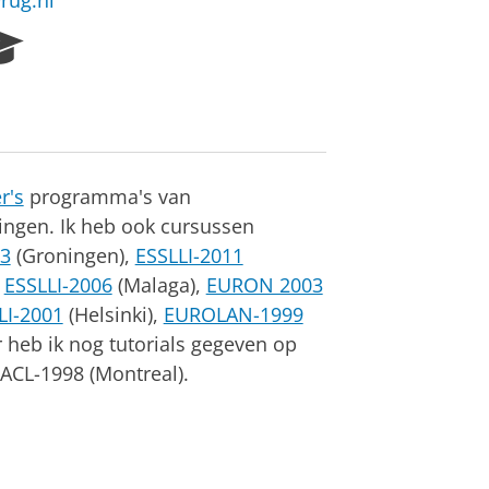
rug.nl
R
e
s
e
a
r
c
r's
programma's van
h
ingen. Ik heb ook cursussen
P
3
(Groningen),
ESSLLI-2011
o
r
,
ESSLLI-2006
(Malaga),
EURON 2003
t
LI-2001
(Helsinki),
EUROLAN-1999
a
 heb ik nog tutorials gegeven op
l
ACL-1998 (Montreal).