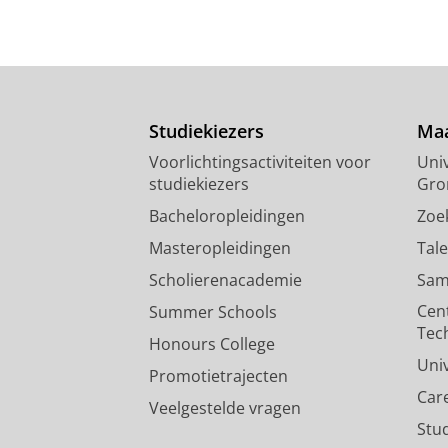
Studiekiezers
Maa
Voorlichtingsactiviteiten voor
Univ
studiekiezers
Gro
Bacheloropleidingen
Zoe
Masteropleidingen
Tal
Scholierenacademie
Sam
Cen
Summer Schools
Tec
Honours College
Uni
Promotietrajecten
Car
Veelgestelde vragen
Stu