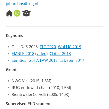
johan.bos@rug.nl
H
O
R
o
R
e
m
C
s
e
I
e
p
D
a
Keynotes
a
r
g
c
e
h
DisLiDaS-2023,
TLT-2020
,
WoLLIC-2019
P
EMNLP 2018
(
video
),
CLiC-it 2018
o
SemBear 2017,
LAW 2017
,
LSDsem 2017
r
t
Grants
a
l
NWO Vici (2015, 1.3M)
RUG endowed chair (2010, 1.5M)
Rientro dei Cervelli (2005, 140K)
Supervised PhD students