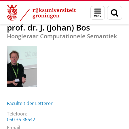
Skip
Skip
Over ons
prof. dr. J. (Johan) Bos
Menu
Zoek
to
to
en
Content
Navigation
zoeken
prof. dr. J. (Johan) Bos
Hoogleraar Computationele Semantiek
Faculteit der Letteren
Telefoon:
050 36 36642
E-mail: