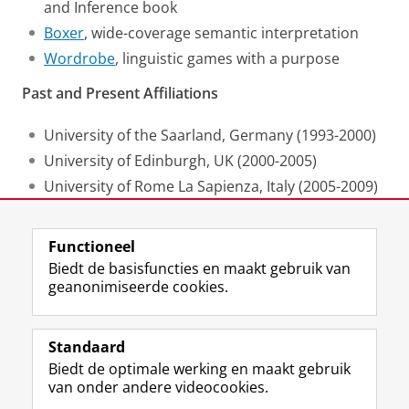
and Inference book
Boxer
, wide-coverage semantic interpretation
Wordrobe
, linguistic games with a purpose
Past and Present Affiliations
University of the Saarland, Germany (1993-2000)
University of Edinburgh, UK (2000-2005)
University of Rome La Sapienza, Italy (2005-2009)
University of Groningen, Netherlands (2010-now)
Functioneel
Laatst gewijzigd:
04 maart 2024 10:16
Biedt de basisfuncties en maakt gebruik van
geanonimiseerde cookies.
F
L
R
I
Y
Volg de RUG
a
i
S
n
o
Standaard
c
n
S
s
u
Biedt de optimale werking en maakt gebruik
e
k
-
t
T
Studiekiezers
van onder andere videocookies.
b
e
f
a
u
Maatschappij/bedrijven