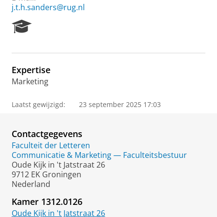
j.t.h.sanders@rug.nl
R
e
s
e
a
Expertise
r
Marketing
c
h
P
Laatst gewijzigd:
23 september 2025 17:03
o
r
t
Contactgegevens
a
Faculteit der Letteren
l
Communicatie & Marketing — Faculteitsbestuur
Oude Kijk in 't Jatstraat 26
9712 EK Groningen
Nederland
Kamer 1312.0126
Oude Kijk in 't Jatstraat 26