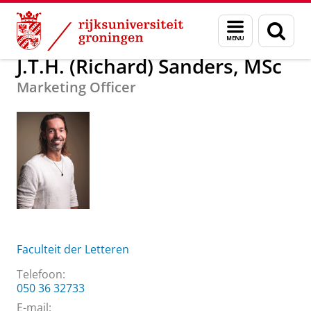
Skip
Skip
Over ons
J.T.H. (Richard) Sanders, MSc
Menu
Zoek
to
to
en
Content
Navigation
zoeken
J.T.H. (Richard) Sanders, MSc
Marketing Officer
Faculteit der Letteren
Telefoon:
050 36 32733
E-mail: