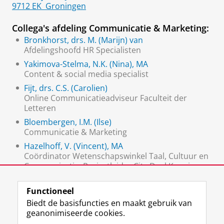
9712 EK
Groningen
Collega's afdeling Communicatie & Marketing:
Bronkhorst, drs. M. (Marijn) van
Afdelingshoofd HR Specialisten
Yakimova-Stelma, N.K. (Nina), MA
Content & social media specialist
Fijt, drs. C.S. (Carolien)
Online Communicatieadviseur Faculteit der
Letteren
Bloembergen, I.M. (Ilse)
Communicatie & Marketing
Hazelhoff, V. (Vincent), MA
Coördinator Wetenschapswinkel Taal, Cultuur en
Communicatie, Projectleider City Deal Kennis
Maken
Functioneel
Biedt de basisfuncties en maakt gebruik van
geanonimiseerde cookies.