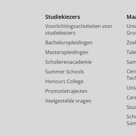
Studiekiezers
Maa
Voorlichtingsactiviteiten voor
Univ
studiekiezers
Gro
Bacheloropleidingen
Zoe
Masteropleidingen
Tal
Scholierenacademie
Sam
Cen
Summer Schools
Tec
Honours College
Uni
Promotietrajecten
Car
Veelgestelde vragen
Stu
Sch
Sam