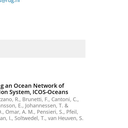
rs@rug.nl
ng an Ocean Network of
tion System, ICOS-Oceans
zzano, R., Brunetti, F., Cantoni, C.,
eansson, E., Johannessen, T. &
., Omar, A. M., Pensieri, S., Pfeil,
van, I., Soltwedel, T.,
van Heuven, S.