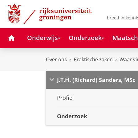
Skip
Skip
to
to
Content
Navigation
breed in kenni
Home
Onderwijs
Onderzoek
Maatsch
Over ons
Praktische zaken
Waar vi
J.T.H. (Richard) Sanders, MSc
Profiel
Onderzoek