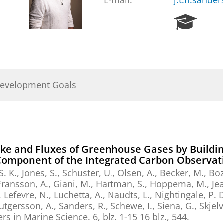
E-mail:
j.t.h.sande
R
e
s
e
a
r
Development Goals
c
h
P
o
r
t
ake and Fluxes of Greenhouse Gases by Buildi
a
 Component of the Integrated Carbon Observa
l
 S. K., Jones, S., Schuster, U., Olsen, A., Becker, M., Bo
., Fransson, A., Giani, M., Hartman, S., Hoppema, M., J
 Lefevre, N., Luchetta, A., Naudts, L., Nightingale, P. D
Rutgersson, A.,
Sanders, R.
, Schewe, I., Siena, G., Skjel
ers in Marine Science.
6
,
blz. 1-15
16 blz.
, 544.