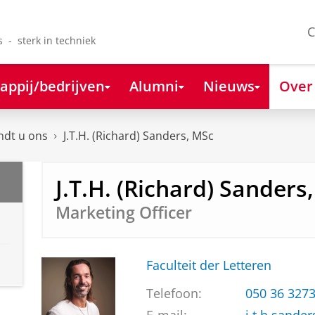
C
s - sterk in techniek
appij/bedrijven
Alumni
Nieuws
Over
ndt u ons
J.T.H. (Richard) Sanders, MSc
J.T.H. (Richard) Sanders
Marketing Officer
Faculteit der Letteren
Telefoon:
050 36 327