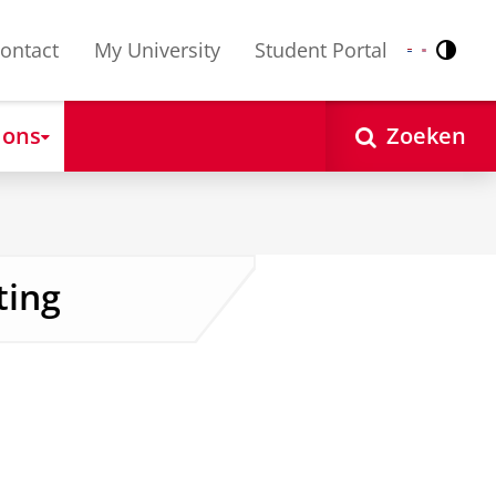
ontact
My University
Student Portal
Contr
Nederlands
English
 ons
Zoeken
ting