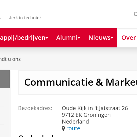
C
s - sterk in techniek
appij/bedrijven
Alumni
Nieuws
Over
ndt u ons
Communicatie & Marke
Bezoekadres:
Oude Kijk in 't Jatstraat 26
9712 EK Groningen
Nederland
route