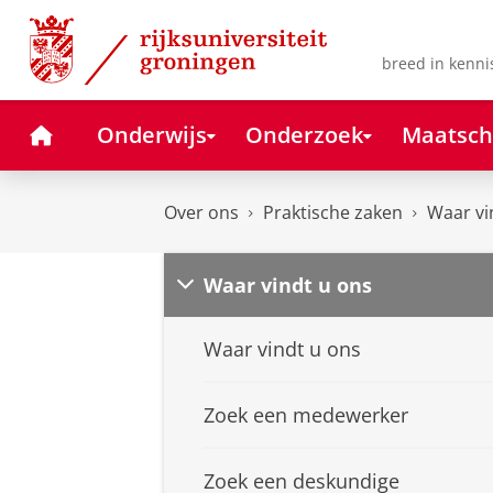
Skip
Skip
to
to
Content
Navigation
breed in kenni
Home
Onderwijs
Onderzoek
Maatsch
Over ons
Praktische zaken
Waar vi
Waar vindt u ons
Waar vindt u ons
Zoek een medewerker
Zoek een deskundige