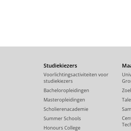
Studiekiezers
Maa
Voorlichtingsactiviteiten voor
Univ
studiekiezers
Gro
Bacheloropleidingen
Zoe
Masteropleidingen
Tal
Scholierenacademie
Sam
Cen
Summer Schools
Tec
Honours College