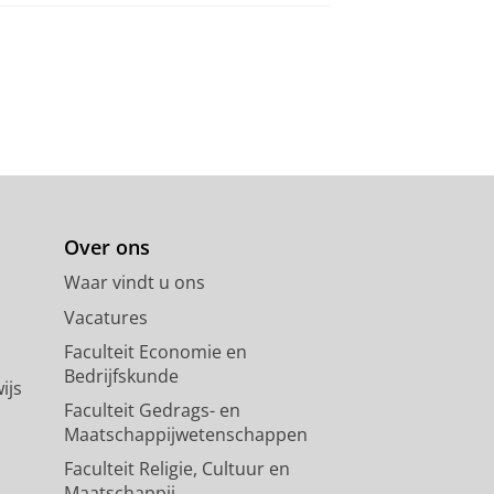
Over ons
Waar vindt u ons
Vacatures
Faculteit Economie en
Bedrijfskunde
ijs
Faculteit Gedrags- en
Maatschappijwetenschappen
Faculteit Religie, Cultuur en
Maatschappij