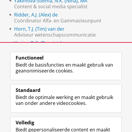
Yakimova-Stelma, N.K. (Nina), MA
Content & social media specialist
Ridder, A.J. (Alex) de
Coördinator Alfa- en Gammasteunpunt
Horn, T.J. (Tim) van der
Adviseur wetenschapscommunicatie
Kruize, D.E. (Dominic)
Alumni & Career Officer
Functioneel
Biedt de basisfuncties en maakt gebruik van
geanonimiseerde cookies.
F
L
R
I
Y
Volg de RUG
a
i
S
n
o
Standaard
c
n
S
s
u
Biedt de optimale werking en maakt gebruik
e
k
-
t
T
Studiekiezers
van onder andere videocookies.
b
e
f
a
u
Maatschappij/bedrijven
o
d
e
g
b
o
I
e
r
e
Alumni
k
n
d
a
-
Volledig
p
-
R
m
k
Biedt gepersonaliseerde content en maakt
Over ons