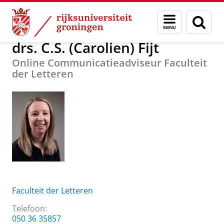
Skip
Skip
Over ons
drs. C.S. (Carolien) Fijt
Menu
Zoek
to
to
en
Content
Navigation
zoeken
drs. C.S. (Carolien) Fijt
Online Communicatieadviseur Faculteit
der Letteren
Faculteit der Letteren
Telefoon:
050 36 35857