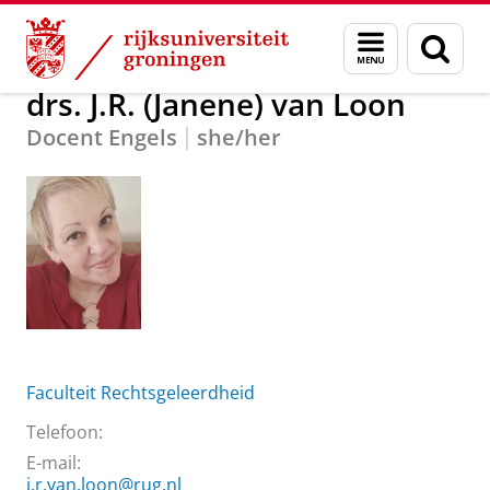
Skip
Skip
Over ons
drs. J.R. (Janene) van Loon
Menu
Zoek
to
to
en
Content
Navigation
zoeken
drs. J.R. (Janene) van Loon
Docent Engels
she/her
Faculteit Rechtsgeleerdheid
Telefoon:
E-mail:
j.r.van.loon@rug.nl