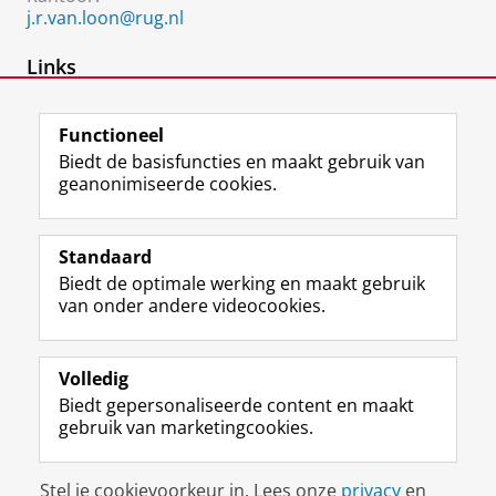
j.r.van.loon@rug.nl
Links
Academisch schrijven in het Engels
Functioneel
Biedt de basisfuncties en maakt gebruik van
geanonimiseerde cookies.
F
L
R
I
Y
Volg de RUG
a
i
S
n
o
Standaard
c
n
S
s
u
Biedt de optimale werking en maakt gebruik
e
k
-
t
T
Studiekiezers
van onder andere videocookies.
b
e
f
a
u
Maatschappij/bedrijven
o
d
e
g
b
o
I
e
r
e
Alumni
k
n
d
a
-
Volledig
p
-
R
m
k
Biedt gepersonaliseerde content en maakt
Over ons
a
p
i
-
a
gebruik van marketingcookies.
g
a
j
a
n
i
g
k
c
a
Disclaimer & Copyright
Privacy
Cookies
n
i
s
c
a
Stel je cookievoorkeur in. Lees onze
privacy
en