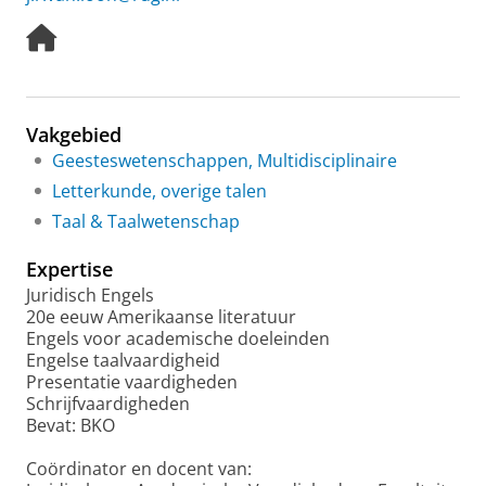
H
o
m
e
p
Vakgebied
a
Geesteswetenschappen, Multidisciplinaire
g
e
Letterkunde, overige talen
Taal & Taalwetenschap
Expertise
Juridisch Engels
20e eeuw Amerikaanse literatuur
Engels voor academische doeleinden
Engelse taalvaardigheid
Presentatie vaardigheden
Schrijfvaardigheden
Bevat: BKO
Coördinator en docent van: