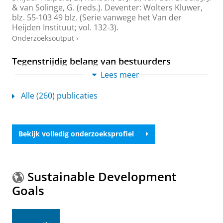
& van Solinge, G. (reds.). Deventer:
Wolters Kluwer
,
blz. 55-103
49 blz.
(Serie vanwege het Van der
Heijden Instituut; vol. 132-3).
Onderzoeksoutput
›
Tegenstrijdig belang van bestuurders
Boschma, H.
,
Schutte-Veenstra, H.
&
Wezeman, J.-B.
,
Lees meer
2026
,
Corporate litigation.
Katan, B., Bruning, M. &
Koster, H. (reds.). Deventer:
Wolters Kluwer
,
blz. 63-
Alle (260) publicaties
95
33 blz.
Onderzoeksoutput
›
Bekijk volledig onderzoeksprofiel
Titel 4, Naamloze vennootschapen, Afdeling 1,
2 en 3
Boschma, H.
&
Schutte-Veenstra, H.
,
2025
,
Burgerlijk
Wetboek.
Krans, H. B., Stolker, C. J. J. M. & Valk, W. L.
Sustainable Development
(reds.).
16 uitgave
Deventer:
Wolters Kluwer
,
blz. 921-
Goals
1019
99 blz.
Onderzoeksoutput
›
Titel 5, Besloten vennootschappen met