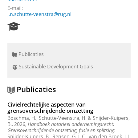
E-mail:
j.n.schutte-veenstra@rug.nl
R
e
s
e
a
Publicaties
r
c
Sustainable Development Goals
h
P
o
r
Publicaties
t
a
Civielrechtelijke aspecten van
l
grensoverschrijdende omzetting
Boschma, H.
,
Schutte-Veenstra, H.
& Snijder-Kuipers,
B.,
2026
,
Handboek notarieel ondernemingsrecht:
Grensoverschrijdende omzetting, fusie en splitsing.
Snijder-Kuipers, B., Rensen, G. J. C., van den Broek, J. J.