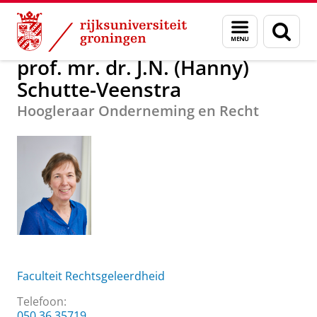
Skip
Skip
prof. mr. dr. J.N. (Hanny) Schutte-Veenstra
Menu
Zoek
to
to
en
Content
Navigation
zoeken
prof. mr. dr. J.N. (Hanny)
Schutte-Veenstra
Hoogleraar Onderneming en Recht
Faculteit Rechtsgeleerdheid
Telefoon:
050 36 35719