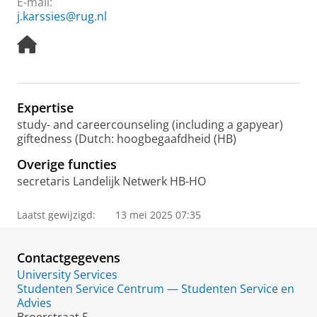
E-mail:
j.karssies@rug.nl
H
o
m
e
p
Expertise
a
study- and careercounseling (including a gapyear)
g
giftedness (Dutch: hoogbegaafdheid (HB)
e
Overige functies
secretaris Landelijk Netwerk HB-HO
Laatst gewijzigd:
13 mei 2025 07:35
Contactgegevens
University Services
Studenten Service Centrum — Studenten Service en
Advies