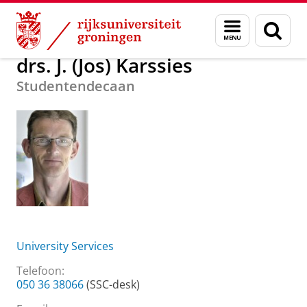
Skip
Skip
Over ons
drs. J. (Jos) Karssies
Menu
Zoek
to
to
en
Content
Navigation
zoeken
drs. J. (Jos) Karssies
Studentendecaan
University Services
Telefoon:
050 36 38066
(SSC-desk)