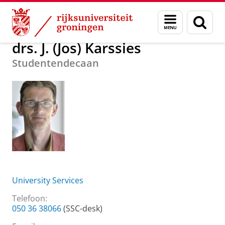
Skip
Skip
Over ons
drs. J. (Jos) Karssies
Menu
Zoek
to
to
en
Content
Navigation
zoeken
drs. J. (Jos) Karssies
Studentendecaan
University Services
Telefoon:
050 36 38066
(SSC-desk)