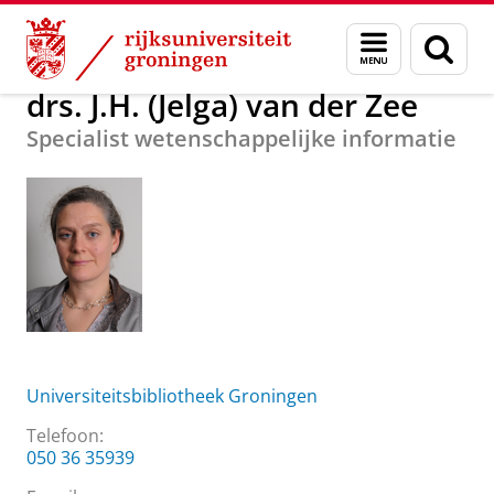
Skip
Skip
Over ons
drs. J.H. (Jelga) van der Zee
Menu
Zoek
to
to
en
Content
Navigation
zoeken
drs. J.H. (Jelga) van der Zee
Specialist wetenschappelijke informatie
Universiteitsbibliotheek Groningen
Telefoon:
050 36 35939