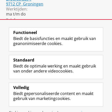
9712 CP
Groningen
Werktijden:
ma t/m do
Telefoon:
050 36 35939
Functioneel
Biedt de basisfuncties en maakt gebruik van
geanonimiseerde cookies.
F
L
R
I
Y
Volg de RUG
a
i
S
n
o
Standaard
c
n
S
s
u
Biedt de optimale werking en maakt gebruik
e
k
-
t
T
Studiekiezers
van onder andere videocookies.
b
e
f
a
u
Maatschappij/bedrijven
o
d
e
g
b
o
I
e
r
e
Alumni
k
n
d
a
-
Volledig
p
-
R
m
k
Biedt gepersonaliseerde content en maakt
Over ons
a
p
i
-
a
gebruik van marketingcookies.
g
a
j
a
n
i
g
k
c
a
Disclaimer & Copyright
Privacy
Cookies