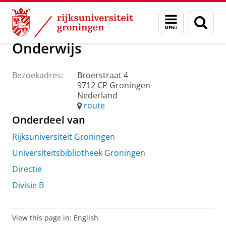
Skip
Skip
Over ons
Praktische zaken
Waar vindt u ons
Menu
Zoek
to
to
en
Content
Navigation
zoeken
Onderwijs
Bezoekadres:
Broerstraat 4
9712 CP Groningen
Nederland
route
Onderdeel van
Rijksuniversiteit Groningen
Universiteitsbibliotheek Groningen
Directie
Divisie B
View this page in:
English