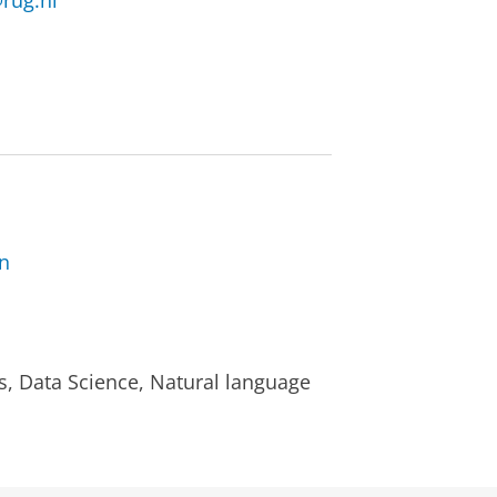
rug.nl
en
, Data Science, Natural language