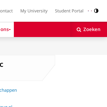
ontact
My University
Student Portal
Contr
Nederlands
English
 ons
Zoeken
c
schappen