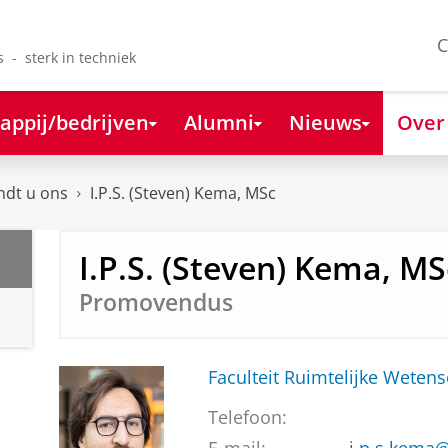
C
s - sterk in techniek
appij/bedrijven
Alumni
Nieuws
Over
ndt u ons
I.P.S. (Steven) Kema, MSc
I.P.S. (Steven) Kema, MS
Promovendus
Faculteit Ruimtelijke Weten
Telefoon: