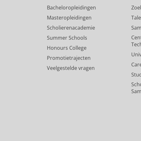
Bacheloropleidingen
Zoe
Masteropleidingen
Tal
Scholierenacademie
Sam
Cen
Summer Schools
Tec
Honours College
Uni
Promotietrajecten
Car
Veelgestelde vragen
Stu
Sch
Sam