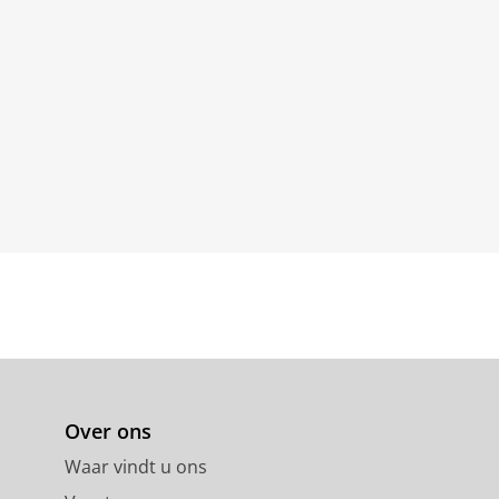
Over ons
Waar vindt u ons