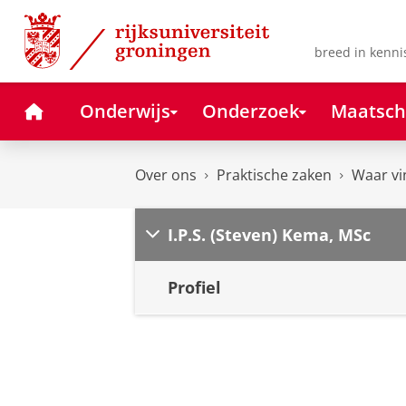
Skip
Skip
to
to
Content
Navigation
breed in kenni
Home
Onderwijs
Onderzoek
Maatsch
Over ons
Praktische zaken
Waar vi
I.P.S. (Steven) Kema, MSc
Profiel