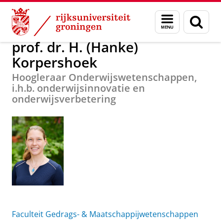
Skip
Skip
Over ons
prof. dr. H. (Hanke) Korpershoek
Menu
Zoek
to
to
en
Content
Navigation
zoeken
prof. dr. H. (Hanke)
Korpershoek
Hoogleraar Onderwijswetenschappen,
i.h.b. onderwijsinnovatie en
onderwijsverbetering
Faculteit Gedrags- & Maatschappijwetenschappen