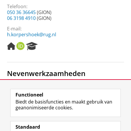
Telefoon:
050 36 36645
(GION)
06 3198 4910
(GION)
E-mail:
h.korpershoek@rug.nl
H
O
R
o
R
e
m
C
s
e
I
e
p
D
a
Nevenwerkzaamheden
a
r
g
c
e
h
Bestuurslid
P
Vereniging voor Onderwijsresearch (VOR) Divisie
Functioneel
o
Onderwijs & Samenleving (incl. OOMO)
Biedt de basisfuncties en maakt gebruik van
r
geanonimiseerde cookies.
t
a
F
L
R
I
Y
Volg de RUG
l
a
i
S
n
o
Standaard
c
n
S
s
u