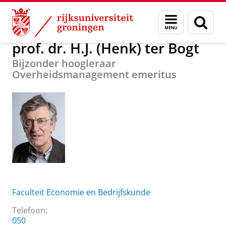
Skip
Skip
Over ons
prof. dr. H.J. (Henk) ter Bogt
Menu
Zoek
to
to
en
Content
Navigation
zoeken
prof. dr. H.J. (Henk) ter Bogt
Bijzonder hoogleraar
Overheidsmanagement emeritus
Faculteit Economie en Bedrijfskunde
Telefoon:
050