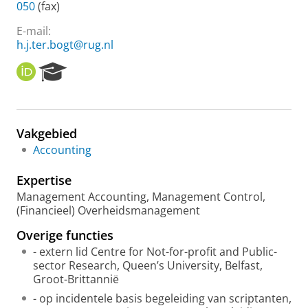
050
(fax)
E-mail:
h.j.ter.bogt@rug.nl
O
R
R
e
C
s
I
e
D
a
Vakgebied
r
Accounting
c
h
Expertise
P
o
Management Accounting, Management Control,
r
(Financieel) Overheidsmanagement
t
Overige functies
a
l
- extern lid Centre for Not-for-profit and Public-
sector Research, Queen’s University, Belfast,
Groot-Brittannië
- op incidentele basis begeleiding van scriptanten,