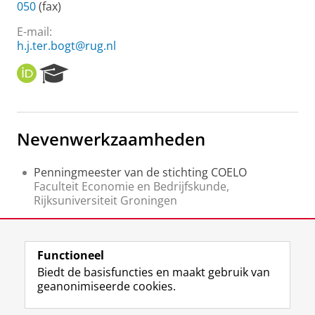
050
(fax)
E-mail:
h.j.ter.bogt@rug.nl
O
R
R
e
C
s
I
e
D
a
Nevenwerkzaamheden
r
c
h
Penningmeester van de stichting COELO
P
Faculteit Economie en Bedrijfskunde,
o
Rijksuniversiteit Groningen
r
Extern lid
t
Centre for Not-for-profit and Public-sector
a
Research, Queen¿s University, Belfast, Groot-
l
Functioneel
Brittannië
Biedt de basisfuncties en maakt gebruik van
geanonimiseerde cookies.
F
L
R
I
Y
Volg de RUG