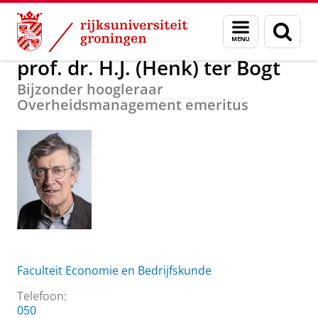
Skip
Skip
Over ons
prof. dr. H.J. (Henk) ter Bogt
Menu
Zoek
to
to
en
Content
Navigation
zoeken
prof. dr. H.J. (Henk) ter Bogt
Bijzonder hoogleraar
Overheidsmanagement emeritus
Faculteit Economie en Bedrijfskunde
Telefoon:
050