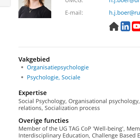
UMCG:
h.j.boer@u
E-mail:
h.j.boer@ru
H
L
o
i
m
n
e
k
p
e
Vakgebied
a
d
g
I
Organisatiepsychologie
e
n
Psychologie, Sociale
Expertise
Social Psychology, Organisational psychology,
relations, Socialization process
Overige functies
Member of the UG TAG CoP 'Well-being', Mem
Interdisciplinary Education, Challenge Based 