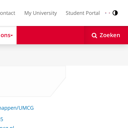
ontact
My University
Student Portal
Contr
Nederlands
English
 ons
Zoeken
schappen/UMCG
45