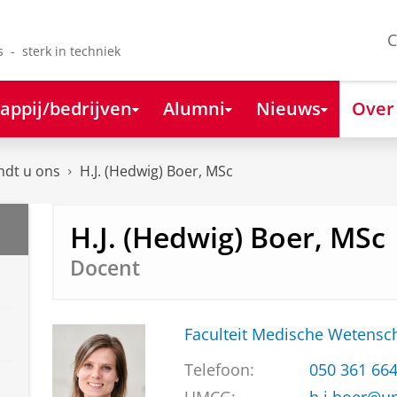
C
s - sterk in techniek
appij/bedrijven
Alumni
Nieuws
Over
ndt u ons
H.J. (Hedwig) Boer, MSc
H.J. (Hedwig) Boer, MSc
Docent
Faculteit Medische Weten
Telefoon:
050 361 66