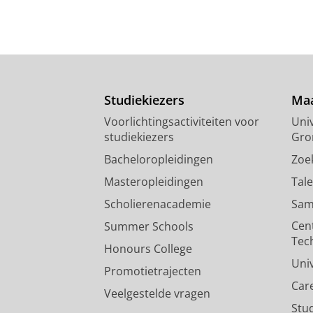
Studiekiezers
Maa
Voorlichtingsactiviteiten voor
Univ
studiekiezers
Gro
Bacheloropleidingen
Zoe
Masteropleidingen
Tal
Scholierenacademie
Sam
Cen
Summer Schools
Tec
Honours College
Uni
Promotietrajecten
Car
Veelgestelde vragen
Stu