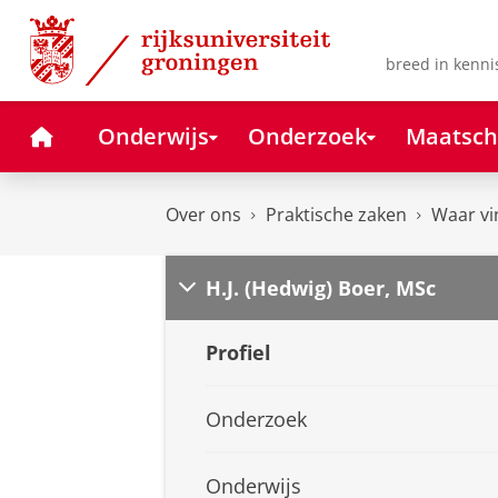
Skip
Skip
to
to
Content
Navigation
breed in kenni
Home
Onderwijs
Onderzoek
Maatsch
Over ons
Praktische zaken
Waar vi
H.J. (Hedwig) Boer, MSc
Profiel
Onderzoek
Onderwijs