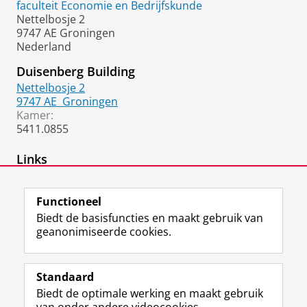
faculteit Economie en Bedrijfskunde
Nettelbosje 2
9747 AE Groningen
Nederland
Duisenberg Building
Nettelbosje 2
9747 AE
Groningen
Kamer:
5411.0855
Links
personal homepage
Functioneel
Biedt de basisfuncties en maakt gebruik van
geanonimiseerde cookies.
F
L
R
I
Y
Volg de RUG
a
i
S
n
o
Standaard
c
n
S
s
u
Biedt de optimale werking en maakt gebruik
e
k
-
t
T
Studiekiezers