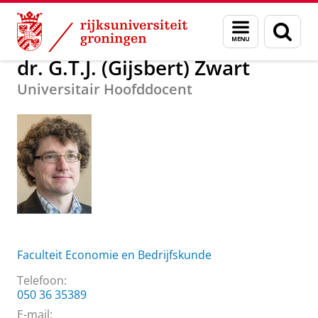
Skip
Skip
Over ons
dr. G.T.J. (Gijsbert) Zwart
Menu
Zoek
to
to
en
Content
Navigation
zoeken
dr. G.T.J. (Gijsbert) Zwart
Universitair Hoofddocent
Faculteit Economie en Bedrijfskunde
Telefoon:
050 36 35389
E-mail: