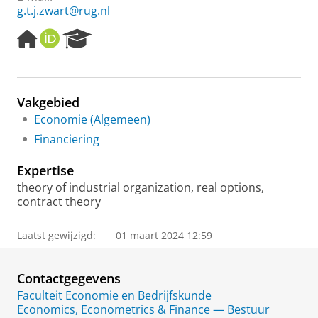
g.t.j.zwart@rug.nl
H
O
R
o
R
e
m
C
s
e
I
e
p
D
a
Vakgebied
a
r
Economie (Algemeen)
g
c
e
h
Financiering
P
o
Expertise
r
theory of industrial organization, real options,
t
contract theory
a
l
Laatst gewijzigd:
01 maart 2024 12:59
Contactgegevens
Faculteit Economie en Bedrijfskunde
Economics, Econometrics & Finance — Bestuur