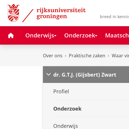
Skip
Skip
to
to
Content
Navigation
breed in kenni
Home
Onderwijs
Onderzoek
Maatsch
Over ons
Praktische zaken
Waar vi
dr. G.T.J. (Gijsbert) Zwart
Profiel
Onderzoek
Onderwijs