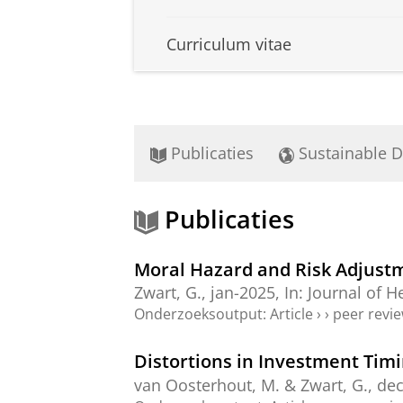
Curriculum vitae
Publicaties
Sustainable 
Publicaties
Moral Hazard and Risk Adjust
Zwart, G.
,
jan-2025
,
In:
Journal of H
Onderzoeksoutput
:
Article
›
›
peer revi
Distortions in Investment Tim
van Oosterhout, M. &
Zwart, G.
,
dec