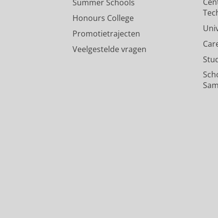
Cen
Summer Schools
Tec
Honours College
Uni
Promotietrajecten
Car
Veelgestelde vragen
Stu
Sch
Sam