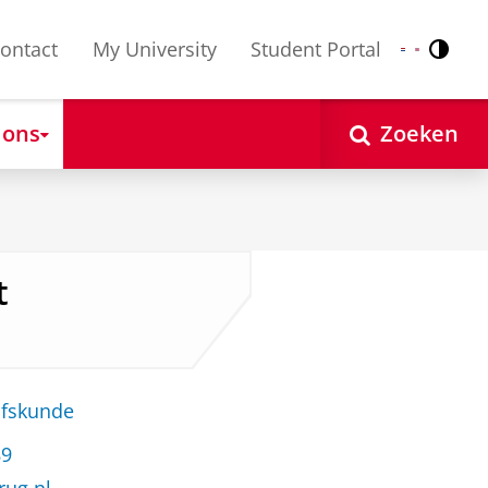
ontact
My University
Student Portal
Contr
Nederlands
English
 ons
Zoeken
t
jfskunde
89