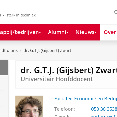
C
s - sterk in techniek
appij/bedrijven
Alumni
Nieuws
Over
ndt u ons
dr. G.T.J. (Gijsbert) Zwart
dr. G.T.J. (Gijsbert) Zwar
Universitair Hoofddocent
Faculteit Economie en Bedri
Telefoon:
050 36 353