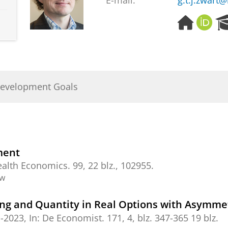
E-mail:
g.t.j.zwart@
H
O
o
R
m
C
e
I
p
D
a
Development Goals
g
e
ment
ealth Economics.
99
,
22 blz.
, 102955.
ew
ing and Quantity in Real Options with Asymme
-2023
,
In:
De Economist.
171
,
4
,
blz. 347-365
19 blz.