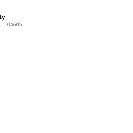
ty
.
, 104605.
OM research school
,
47 blz.
(SOM
6