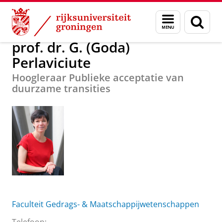
Skip
Skip
Over ons
prof. dr. G. (Goda) Perlaviciute
Menu
Zoek
to
to
en
Content
Navigation
zoeken
prof. dr. G. (Goda)
Perlaviciute
Hoogleraar Publieke acceptatie van
duurzame transities
Faculteit Gedrags- & Maatschappijwetenschappen