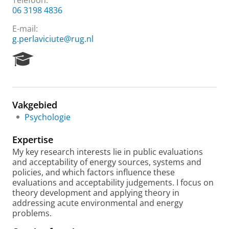
Telefoon:
06 3198 4836
E-mail:
g.perlaviciute@rug.nl
R
e
s
e
a
Vakgebied
r
Psychologie
c
h
Expertise
P
o
My key research interests lie in public evaluations
r
and acceptability of energy sources, systems and
t
policies, and which factors influence these
a
evaluations and acceptability judgements. I focus on
l
theory development and applying theory in
addressing acute environmental and energy
problems.