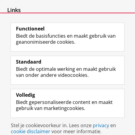
Links
Expertisegroep Omgevingspychologie
Functioneel
Biedt de basisfuncties en maakt gebruik van
geanonimiseerde cookies.
F
L
R
I
Y
Volg de RUG
a
i
S
n
o
Standaard
c
n
S
s
u
Biedt de optimale werking en maakt gebruik
e
k
-
t
T
Studiekiezers
van onder andere videocookies.
b
e
f
a
u
Maatschappij/bedrijven
o
d
e
g
b
o
I
e
r
e
Alumni
k
n
d
a
-
Volledig
p
-
R
m
k
Biedt gepersonaliseerde content en maakt
Over ons
a
p
i
-
a
gebruik van marketingcookies.
g
a
j
a
n
i
g
k
c
a
Disclaimer & Copyright
Privacy
Cookies
n
i
s
c
a
Stel je cookievoorkeur in. Lees onze
privacy
en
Inloggen
a
n
u
o
l
cookie disclaimer
voor meer informatie.