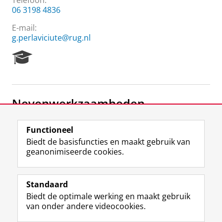
Telefoon:
06 3198 4836
E-mail:
g.perlaviciute@rug.nl
R
e
s
e
a
Nevenwerkzaamheden
r
c
h
Lid Raad voor Energie
Functioneel
P
Raad voor Energie
Biedt de basisfuncties en maakt gebruik van
o
geanonimiseerde cookies.
r
t
F
L
R
I
Y
Volg de RUG
a
a
i
S
n
o
Standaard
l
c
n
S
s
u
Biedt de optimale werking en maakt gebruik
e
k
-
t
T
Studiekiezers
van onder andere videocookies.
b
e
f
a
u
Maatschappij/bedrijven
o
d
e
g
b