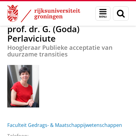
Skip
Skip
Over ons
prof. dr. G. (Goda) Perlaviciute
Menu
Zoek
to
to
en
Content
Navigation
zoeken
prof. dr. G. (Goda)
Perlaviciute
Hoogleraar Publieke acceptatie van
duurzame transities
Faculteit Gedrags- & Maatschappijwetenschappen