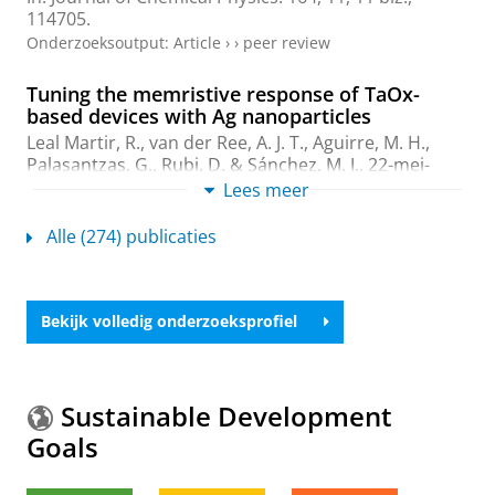
114705.
Onderzoeksoutput
:
Article
›
›
peer review
Tuning the memristive response of TaOx-
based devices with Ag nanoparticles
Leal Martir, R.,
van der Ree, A. J. T.
, Aguirre, M. H.,
Palasantzas, G.
, Rubi, D. & Sánchez, M. J.,
22-mei-
2026
,
In:
Journal of Physics D: Applied Physics.
59
,
20
,
Lees meer
14 blz.
, 205302.
Onderzoeksoutput
:
Article
›
›
peer review
Alle (274) publicaties
Crystallization and oxidation effects on
Casimir forces from phase-change Ge2Sb2Te5
Bekijk volledig onderzoeksprofiel
thin films
Hassanzadeh, H.
,
Atul, A.
,
Wang, H.
,
Kooi, B. J.
, Tajik, F.
&
Palasantzas, G.
,
6-okt-2025
,
In:
Physical Review B.
112
,
15
,
12 blz.
, 155403.
Sustainable Development
Onderzoeksoutput
:
Review article
›
peer review
Goals
Dynamical actuation of graphene MEMS under