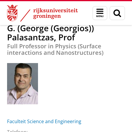
Skip
Skip
G. (George (Georgios)) Palasantzas, Prof
Menu
Zoek
to
to
en
Content
Navigation
zoeken
G. (George (Georgios))
Palasantzas, Prof
Full Professor in Physics (Surface
interactions and Nanostructures)
Faculteit Science and Engineering