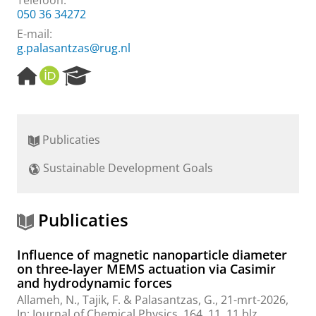
Telefoon:
050 36 34272
E-mail:
g.palasantzas@rug.nl
H
O
R
o
R
e
m
C
s
e
I
e
p
D
a
Publicaties
a
r
g
c
Sustainable Development Goals
e
h
P
o
r
Publicaties
t
a
Influence of magnetic nanoparticle diameter
l
on three-layer MEMS actuation via Casimir
and hydrodynamic forces
Allameh, N., Tajik, F. &
Palasantzas, G.
,
21-mrt-2026
,
In:
Journal of Chemical Physics.
164
,
11
,
11 blz.
,