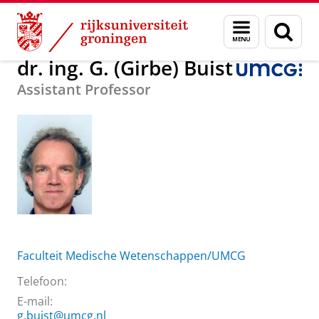
Skip
Skip
Over ons
dr. ing. G. (Girbe) Buist
Menu
Zoek
to
to
en
Content
Navigation
zoeken
dr. ing. G. (Girbe) Buist
Assistant Professor
Faculteit Medische Wetenschappen/UMCG
Telefoon:
E-mail:
g.buist@umcg.nl