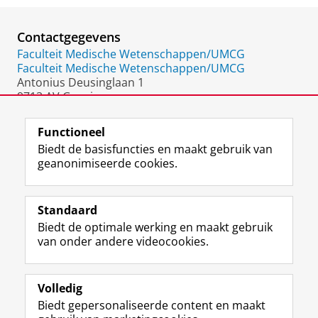
Contactgegevens
Faculteit Medische Wetenschappen/UMCG
Faculteit Medische Wetenschappen/UMCG
Antonius Deusinglaan 1
9713 AV Groningen
Nederland
Functioneel
Biedt de basisfuncties en maakt gebruik van
geanonimiseerde cookies.
F
L
R
I
Y
Volg de RUG
a
i
S
n
o
Standaard
c
n
S
s
u
Biedt de optimale werking en maakt gebruik
e
k
-
t
T
Studiekiezers
van onder andere videocookies.
b
e
f
a
u
Maatschappij/bedrijven
o
d
e
g
b
o
I
e
r
e
Alumni
k
n
d
a
-
Volledig
p
-
R
m
k
Biedt gepersonaliseerde content en maakt
Over ons
a
p
i
-
a