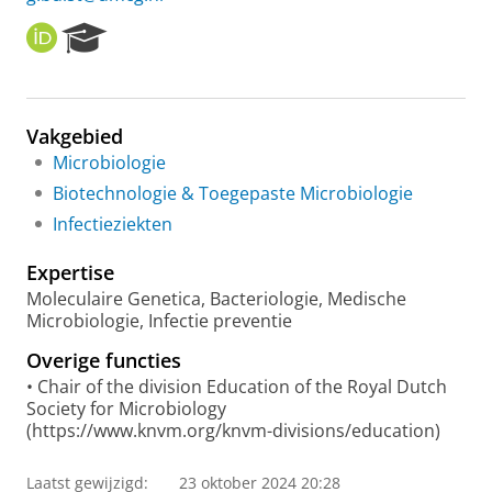
O
R
R
e
C
s
I
e
D
a
Vakgebied
r
Microbiologie
c
h
Biotechnologie & Toegepaste Microbiologie
P
Infectieziekten
o
r
Expertise
t
a
Moleculaire Genetica, Bacteriologie, Medische
l
Microbiologie, Infectie preventie
Overige functies
• Chair of the division Education of the Royal Dutch
Society for Microbiology
(https://www.knvm.org/knvm-divisions/education)
Laatst gewijzigd:
23 oktober 2024 20:28