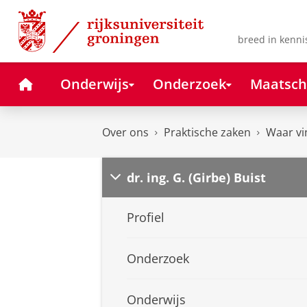
Skip
Skip
to
to
Content
Navigation
breed in kenni
Home
Onderwijs
Onderzoek
Maatsch
Over ons
Praktische zaken
Waar vi
dr. ing. G. (Girbe) Buist
Profiel
Onderzoek
Onderwijs