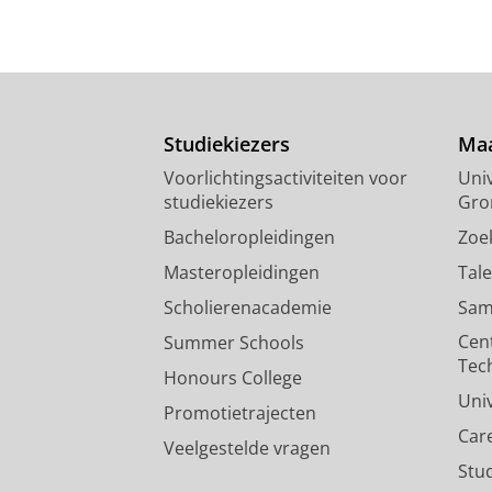
Studiekiezers
Maa
Voorlichtingsactiviteiten voor
Univ
studiekiezers
Gro
Bacheloropleidingen
Zoe
Masteropleidingen
Tal
Scholierenacademie
Sam
Cen
Summer Schools
Tec
Honours College
Uni
Promotietrajecten
Car
Veelgestelde vragen
Stu