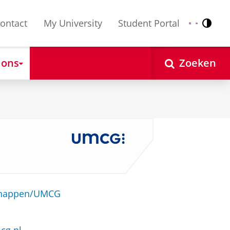
ontact
My University
Student Portal
Contr
Nederlands
English
 ons
Zoeken
schappen/UMCG