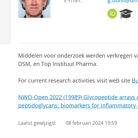
E-mail:
g.buist@um
O
R
R
e
C
s
I
e
D
a
r
c
Middelen voor onderzoek werden verkregen v
h
DSM, en Top Instituut Pharma.
P
o
r
For current research activities visit web site
Bu
t
a
NWO-Open 2022 (19989) Glycopeptide arrays de
l
peptidoglycans: biomarkers for inflammatory
Laatst gewijzigd:
08 februari 2024 19:59