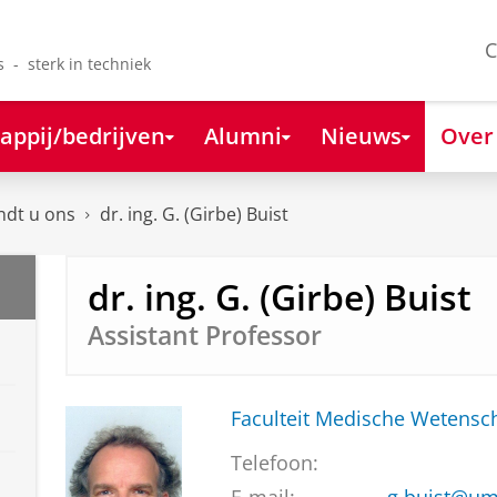
C
s - sterk in techniek
appij/bedrijven
Alumni
Nieuws
Over
ndt u ons
dr. ing. G. (Girbe) Buist
dr. ing. G. (Girbe) Buist
Assistant Professor
Faculteit Medische Weten
Telefoon: