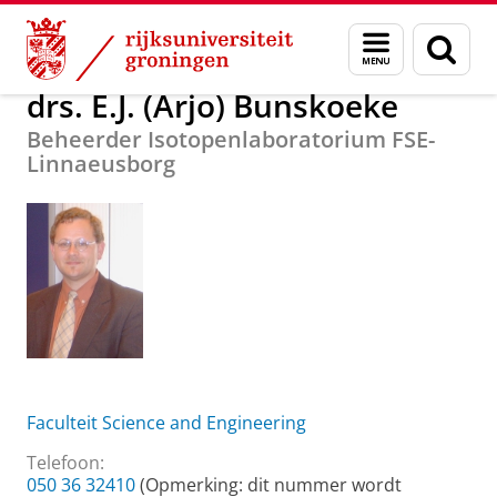
Skip
Skip
Over ons
drs. E.J. (Arjo) Bunskoeke
Menu
Zoek
to
to
en
Content
Navigation
zoeken
drs. E.J. (Arjo) Bunskoeke
Beheerder Isotopenlaboratorium FSE-
Linnaeusborg
Faculteit Science and Engineering
Telefoon:
050 36 32410
(Opmerking: dit nummer wordt