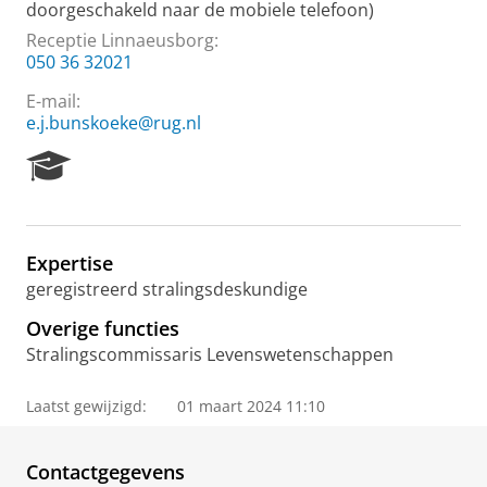
doorgeschakeld naar de mobiele telefoon)
Receptie Linnaeusborg:
050 36 32021
E-mail:
e.j.bunskoeke@rug.nl
R
e
s
e
a
Expertise
r
geregistreerd stralingsdeskundige
c
h
Overige functies
P
Stralingscommissaris Levenswetenschappen
o
r
t
Laatst gewijzigd:
01 maart 2024 11:10
a
l
Contactgegevens