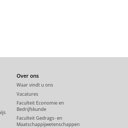
 What to Do Instead)"
Over ons
Waar vindt u ons
Vacatures
Faculteit Economie en
Bedrijfskunde
ijs
Faculteit Gedrags- en
Maatschappijwetenschappen