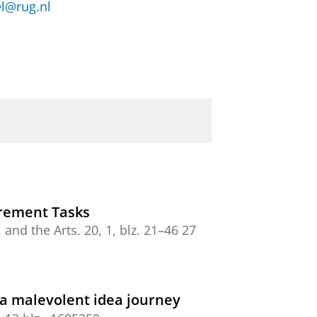
el@rug.nl
urement Tasks
, and the Arts.
20
,
1
,
blz. 21–46
27
 a malevolent idea journey