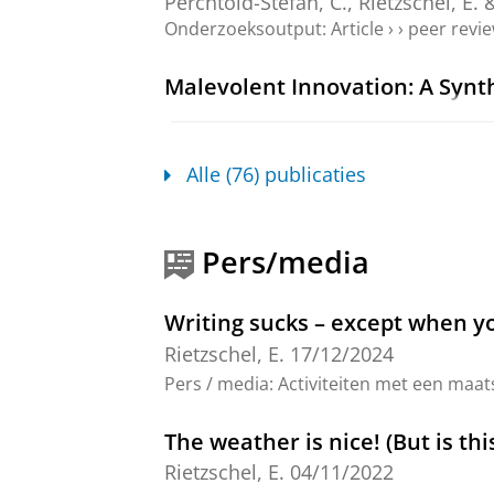
Perchtold-Stefan, C.,
Rietzschel, E.
&
Onderzoeksoutput
:
Article
›
›
peer revi
Malevolent Innovation: A Syn
Wang, Y.
,
Rietzschel, E. F.
&
Wisse, 
Arts.
Onderzoeksoutput
:
Article
›
›
peer revi
Alle (76) publicaties
Paradoxical leadership as facil
De Pater, I. E., Wang, S., Yi, M. &
Rie
Pers/media
Onderzoeksoutput
:
Article
›
›
peer revi
Writing sucks – except when yo
Aleatory creativity: The role 
Rietzschel, E.
17/12/2024
Rietzschel, E.
&
Rus, D.
,
2024
,
Constr
Pers / media
:
Activiteiten met een maat
blz.
(Advances in Creativity and Gift
Onderzoeksoutput
›
The weather is nice! (But is th
Behavioral Inhibition or Activ
Rietzschel, E.
04/11/2022