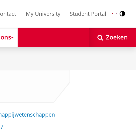
ontact
My University
Student Portal
Contr
Nederlands
English
 ons
Zoeken
chappijwetenschappen
57