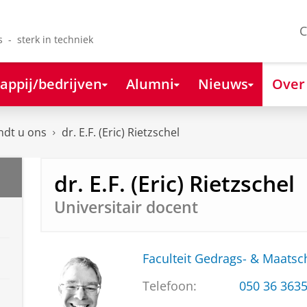
C
s - sterk in techniek
appij/bedrijven
Alumni
Nieuws
Over
ndt u ons
dr. E.F. (Eric) Rietzschel
dr. E.F. (Eric) Rietzschel
Universitair docent
Faculteit Gedrags- & Maats
Telefoon:
050 36 363