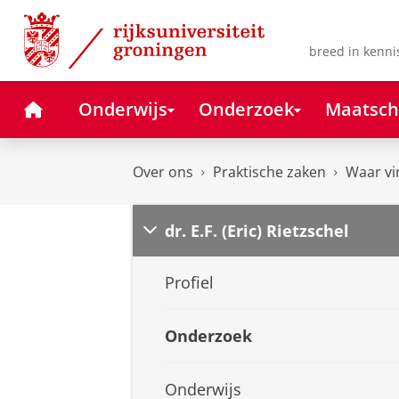
Skip
Skip
to
to
Content
Navigation
breed in kenni
Home
Onderwijs
Onderzoek
Maatsch
Over ons
Praktische zaken
Waar vi
dr. E.F. (Eric) Rietzschel
Profiel
Onderzoek
Onderwijs