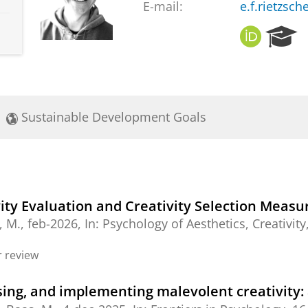
E-mail:
e.f.rietzsch
O
R
R
e
C
s
I
e
D
a
r
Sustainable Development Goals
c
h
P
o
r
t
vity Evaluation and Creativity Selection Meas
a
s, M.,
feb-2026
,
In:
Psychology of Aesthetics, Creativity
l
 review
sing, and implementing malevolent creativity: