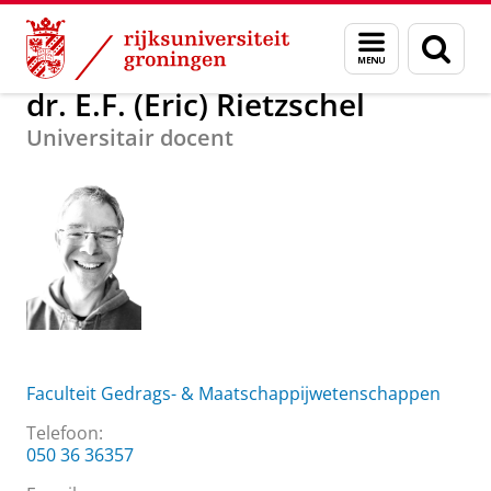
Skip
Skip
Over ons
dr. E.F. (Eric) Rietzschel
Menu
Zoek
to
to
en
Content
Navigation
zoeken
dr. E.F. (Eric) Rietzschel
Universitair docent
Faculteit Gedrags- & Maatschappijwetenschappen
Telefoon:
050 36 36357