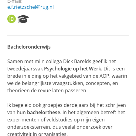
E-mail:
e.f.rietzschel@rug.nl
O
R
R
e
C
s
I
e
D
a
Bacheloronderwijs
r
c
h
Samen met mijn collega Dick Barelds geef ik het
P
tweedejaarsvak
Psychologie op het Werk.
Dit is een
o
brede inleiding op het vakgebied van de AOP, waarin
r
we de belangrijkste vraagstukken, concepten, en
t
theorieën de revue laten passeren.
a
l
Ik begeleid ook groepjes derdejaars bij het schrijven
van hun
bachelorthese
. In het algemeen betreft het
experimenten of veldstudies op mijn eigen
onderzoeksterrein, dus veelal onderzoek over
creativiteit in organisaties.