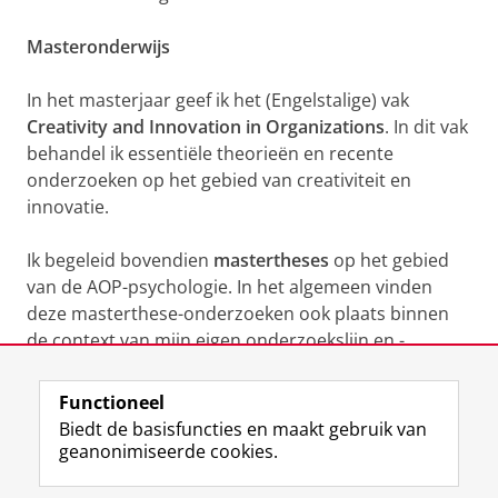
Masteronderwijs
In het masterjaar geef ik het (Engelstalige) vak
Creativity and Innovation in Organizations
. In dit vak
behandel ik essentiële theorieën en recente
onderzoeken op het gebied van creativiteit en
innovatie.
Ik begeleid bovendien
mastertheses
op het gebied
van de AOP-psychologie. In het algemeen vinden
deze masterthese-onderzoeken ook plaats binnen
de context van mijn eigen onderzoekslijn en -
interesses.
Functioneel
Laatst gewijzigd:
01 september 2025 14:18
Biedt de basisfuncties en maakt gebruik van
geanonimiseerde cookies.
F
L
R
I
Y
Volg de RUG