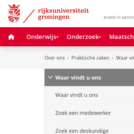
Skip
Skip
to
to
Content
Navigation
breed in kenni
Home
Onderwijs
Onderzoek
Maatsch
Over ons
Praktische zaken
Waar vi
Waar vindt u ons
Waar vindt u ons
Zoek een medewerker
Zoek een deskundige