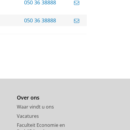
050 36 38888
050 36 38888
Over ons
Waar vindt u ons
Vacatures
Faculteit Economie en