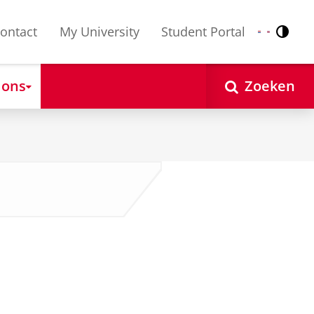
ontact
My University
Student Portal
Contr
Nederlands
English
 ons
Zoeken