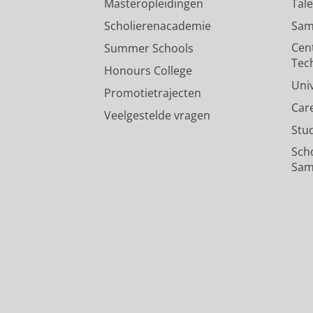
Masteropleidingen
Tal
Scholierenacademie
Sam
Cen
Summer Schools
Tec
Honours College
Uni
Promotietrajecten
Car
Veelgestelde vragen
Stu
Sch
Sam