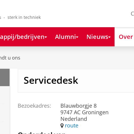
C
s - sterk in techniek
appij/bedrijven
Alumni
Nieuws
Over
ndt u ons
Servicedesk
Bezoekadres:
Blauwborgje 8
9747 AC Groningen
Nederland
route