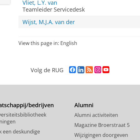
Vliet, L.Y. van
Teamleider Servicedesk
Wijst, M.J.A. van der
View this page in:
English
F
L
R
I
Y
Volg de RUG
a
i
S
n
o
c
n
S
s
u
e
k
-
t
T
b
e
f
a
u
o
d
e
g
b
tschappij/bedrijven
Alumni
o
I
e
r
e
ersiteitsbibliotheek
Alumni activiteiten
k
n
d
a
-
ningen
p
-
R
m
k
Magazine Broerstraat 5
a
p
i
-
a
k een deskundige
Wijzigingen doorgeven
g
a
j
a
n