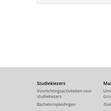
Studiekiezers
Maa
Voorlichtingsactiviteiten voor
Univ
studiekiezers
Gro
Bacheloropleidingen
Zoe