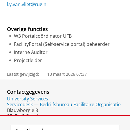
l.y.van.vliet@rug.nl
Overige functies
W3 Portalcoördinator UFB
FacilityPortal (Self-service portal) beheerder
Interne Auditor
Projectleider
Laatst gewijzigd:
13 maart 2026 07:37
Contactgegevens
University Services
Servicedesk — Bedrijfsbureau Facilitaire Organisatie
Blauwborgje 8
9747 AC Groningen
Nederland