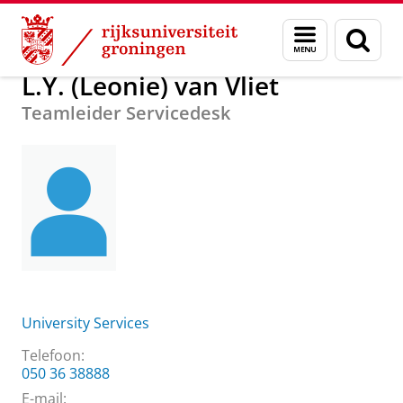
Skip
Skip
Over ons
L.Y. (Leonie) van Vliet
Menu
Zoek
to
to
en
Content
Navigation
zoeken
L.Y. (Leonie) van Vliet
Teamleider Servicedesk
University Services
Telefoon:
050 36 38888
E-mail: