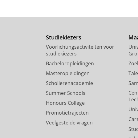
Studiekiezers
Maa
Voorlichtingsactiviteiten voor
Univ
studiekiezers
Gro
Bacheloropleidingen
Zoe
Masteropleidingen
Tal
Scholierenacademie
Sam
Cen
Summer Schools
Tec
Honours College
Uni
Promotietrajecten
Car
Veelgestelde vragen
Stu