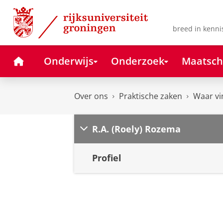
Skip
Skip
to
to
Content
Navigation
breed in kenni
Home
Onderwijs
Onderzoek
Maatsch
Over ons
Praktische zaken
Waar vi
R.A. (Roely) Rozema
Profiel