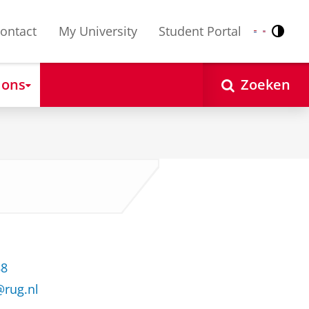
ontact
My University
Student Portal
Contr
Nederlands
English
 ons
Zoeken
88
@rug.nl