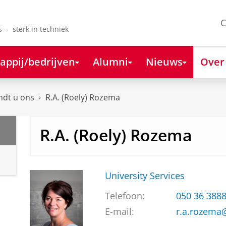
C
s - sterk in techniek
appij/bedrijven
Alumni
Nieuws
Over
ndt u ons
R.A. (Roely) Rozema
R.A. (Roely) Rozema
University Services
Telefoon:
050 36 388
E-mail:
r.a.rozema