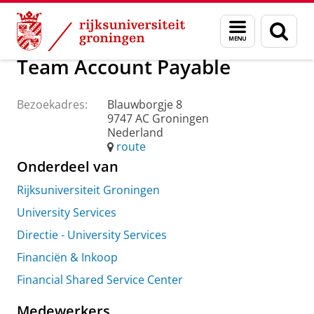
Skip
Skip
Over ons
Praktische zaken
Waar vindt u ons
Menu
Zoek
to
to
en
Content
Navigation
zoeken
Team Account Payable
Bezoekadres:
Blauwborgje 8
9747 AC Groningen
Nederland
route
Onderdeel van
Rijksuniversiteit Groningen
University Services
Directie - University Services
Financiën & Inkoop
Financial Shared Service Center
Medewerkers