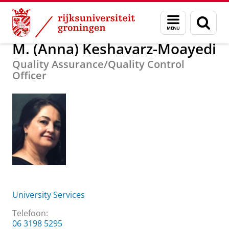
Skip
Skip
Over ons
M. (Anna) Keshavarz-Moayedi
Menu
Zoek
to
to
en
Content
Navigation
zoeken
M. (Anna) Keshavarz-Moayedi
Quality Assurance/Quality Control
Officer
University Services
Telefoon:
06 3198 5295