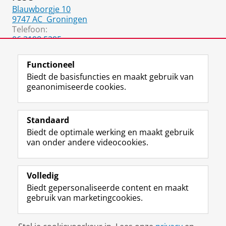
Blauwborgje 10
9747 AC
Groningen
Telefoon:
06 3198 5295
050 36 36198
Functioneel
Biedt de basisfuncties en maakt gebruik van
geanonimiseerde cookies.
F
L
R
I
Y
Volg de RUG
a
i
S
n
o
Standaard
c
n
S
s
u
Biedt de optimale werking en maakt gebruik
e
k
-
t
T
Studiekiezers
van onder andere videocookies.
b
e
f
a
u
Maatschappij/bedrijven
o
d
e
g
b
o
I
e
r
e
Alumni
k
n
d
a
-
Volledig
p
-
R
m
k
Biedt gepersonaliseerde content en maakt
Over ons
a
p
i
-
a
gebruik van marketingcookies.
g
a
j
a
n
i
g
k
c
a
Disclaimer & Copyright
Privacy
Cookies
n
i
s
c
a