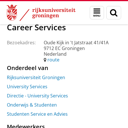
Skip
Skip
Over ons
Praktische zaken
Waar vindt u ons
Menu
Zoek
to
to
en
Content
Navigation
zoeken
Career Services
Bezoekadres:
Oude Kijk in 't Jatstraat 41/41A
9712 EC Groningen
Nederland
route
Onderdeel van
Rijksuniversiteit Groningen
University Services
Directie - University Services
Onderwijs & Studenten
Studenten Service en Advies
Medewerkers