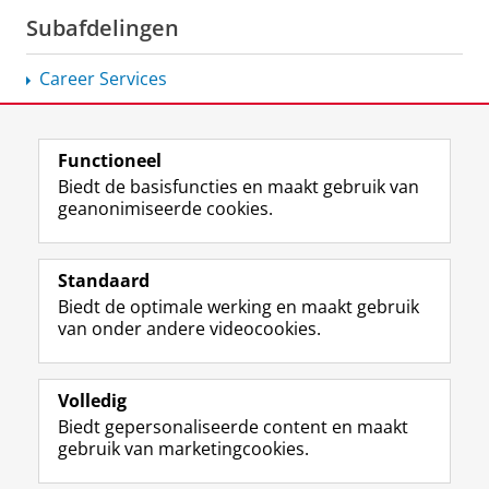
Subafdelingen
Career Services
Functioneel
View this page in:
English
Biedt de basisfuncties en maakt gebruik van
geanonimiseerde cookies.
F
L
R
I
Y
Volg de RUG
a
i
S
n
o
Standaard
c
n
S
s
u
Biedt de optimale werking en maakt gebruik
e
k
-
t
T
Studiekiezers
van onder andere videocookies.
b
e
f
a
u
Maatschappij/bedrijven
o
d
e
g
b
o
I
e
r
e
Alumni
k
n
d
a
-
Volledig
p
-
R
m
k
Biedt gepersonaliseerde content en maakt
Over ons
a
p
i
-
a
gebruik van marketingcookies.
g
a
j
a
n
i
g
k
c
a