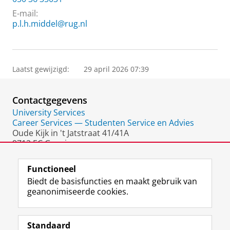
E-mail:
p.l.h.middel@rug.nl
Laatst gewijzigd:
29 april 2026 07:39
Contactgegevens
University Services
Career Services — Studenten Service en Advies
Oude Kijk in 't Jatstraat 41/41A
9712 EC Groningen
Nederland
Functioneel
Biedt de basisfuncties en maakt gebruik van
geanonimiseerde cookies.
F
L
R
I
Y
Volg de RUG
a
i
S
n
o
Standaard
c
n
S
s
u