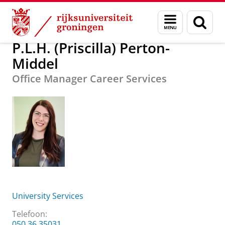
Skip
Skip
Over ons
P.L.H. (Priscilla) Perton-Middel
Menu
Zoek
to
to
en
Content
Navigation
zoeken
P.L.H. (Priscilla) Perton-
Middel
Office Manager Career Services
University Services
Telefoon:
050 36 35031