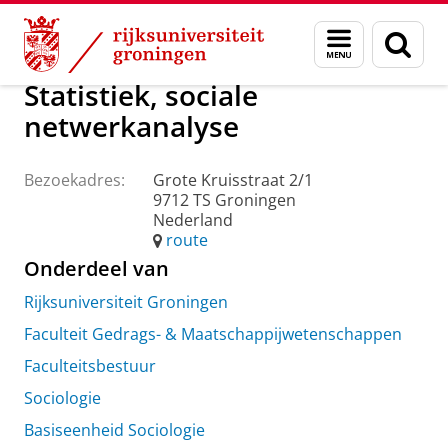
Skip
Skip
Over ons
Praktische zaken
Waar vindt u ons
Menu
Zoek
to
to
en
Content
Navigation
zoeken
Statistiek, sociale
netwerkanalyse
Bezoekadres:
Grote Kruisstraat 2/1
9712 TS Groningen
Nederland
route
Onderdeel van
Rijksuniversiteit Groningen
Faculteit Gedrags- & Maatschappijwetenschappen
Faculteitsbestuur
Sociologie
Basiseenheid Sociologie