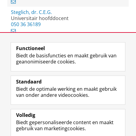
Steglich, dr. C.E.G.
Universitair hoofddocent
050 36 36189
Functioneel
View this page in:
English
Biedt de basisfuncties en maakt gebruik van
geanonimiseerde cookies.
F
L
R
I
Y
Volg de RUG
a
i
S
n
o
Standaard
c
n
S
s
u
Biedt de optimale werking en maakt gebruik
e
k
-
t
T
Studiekiezers
van onder andere videocookies.
b
e
f
a
u
Maatschappij/bedrijven
o
d
e
g
b
o
I
e
r
e
Alumni
k
n
d
a
-
Volledig
p
-
R
m
k
Biedt gepersonaliseerde content en maakt
Over ons
a
p
i
-
a
gebruik van marketingcookies.
g
a
j
a
n