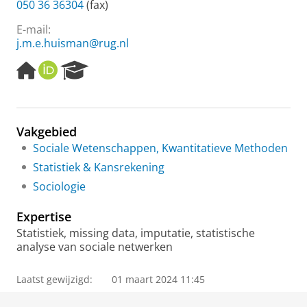
050 36 36304
(fax)
E-mail:
j.m.e.huisman@rug.nl
H
O
R
o
R
e
m
C
s
e
I
e
p
D
a
Vakgebied
a
r
Sociale Wetenschappen, Kwantitatieve Methoden
g
c
e
h
Statistiek & Kansrekening
P
Sociologie
o
r
Expertise
t
a
Statistiek,
missing data, imputatie, statistische
l
analyse van sociale netwerken
Laatst gewijzigd:
01 maart 2024 11:45