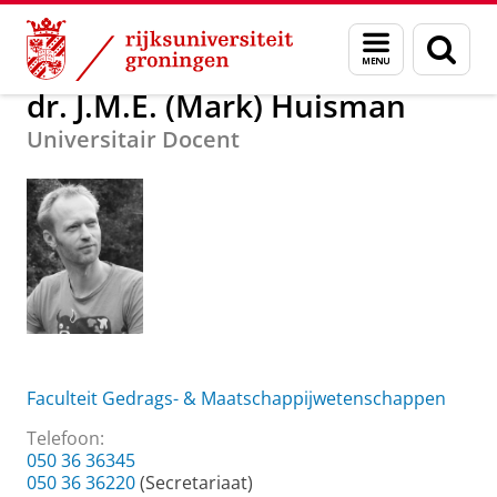
Skip
Skip
Over ons
dr. J.M.E. (Mark) Huisman
Menu
Zoek
to
to
en
Content
Navigation
zoeken
dr. J.M.E. (Mark) Huisman
Universitair Docent
Faculteit Gedrags- & Maatschappijwetenschappen
Telefoon:
050 36 36345
050 36 36220
(Secretariaat)