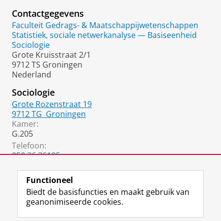
Contactgegevens
Faculteit Gedrags- & Maatschappijwetenschappen
Statistiek, sociale netwerkanalyse — Basiseenheid
Sociologie
Grote Kruisstraat 2/1
9712 TS Groningen
Nederland
Sociologie
Grote Rozenstraat 19
9712 TG
Groningen
Kamer:
G.205
Telefoon:
050 36 36195
050 36 34766
(Secretariaat Sociologie / J. van Geffen)
Functioneel
Biedt de basisfuncties en maakt gebruik van
geanonimiseerde cookies.
F
L
R
I
Y
Volg de RUG