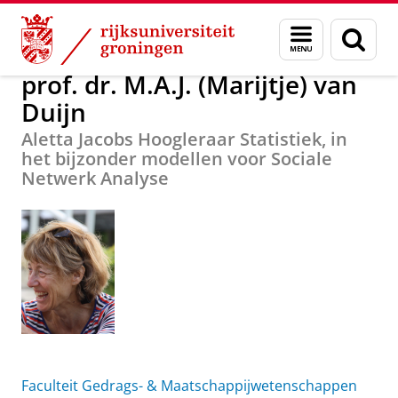
Skip
Skip
Over ons
prof. dr. M.A.J. (Marijtje) van Duijn
Menu
Zoek
to
to
en
Content
Navigation
zoeken
prof. dr. M.A.J. (Marijtje) van
Duijn
Aletta Jacobs Hoogleraar Statistiek, in
het bijzonder modellen voor Sociale
Netwerk Analyse
Faculteit Gedrags- & Maatschappijwetenschappen