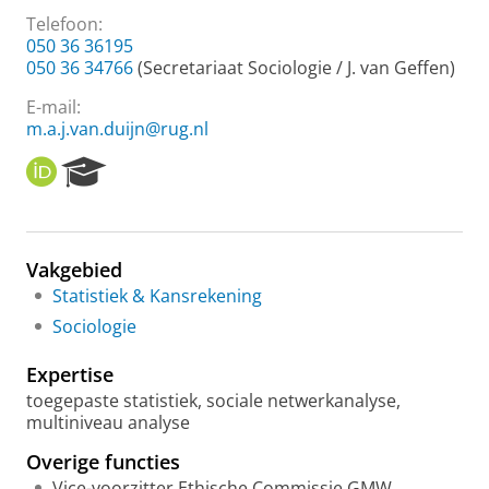
Telefoon:
050 36 36195
050 36 34766
(Secretariaat Sociologie / J. van Geffen)
E-mail:
m.a.j.van.duijn@rug.nl
O
R
R
e
C
s
I
e
D
a
Vakgebied
r
Statistiek & Kansrekening
c
h
Sociologie
P
o
Expertise
r
toegepaste statistiek, sociale netwerkanalyse,
t
multiniveau analyse
a
l
Overige functies
Vice-voorzitter Ethische Commissie GMW