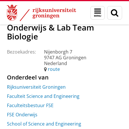
Skip
Skip
Over ons
Praktische zaken
Waar vindt u ons
Menu
Zoek
to
to
en
Content
Navigation
zoeken
Onderwijs & Lab Team
Biologie
Bezoekadres:
Nijenborgh 7
9747 AG Groningen
Nederland
route
Onderdeel van
Rijksuniversiteit Groningen
Faculteit Science and Engineering
Faculteitsbestuur FSE
FSE Onderwijs
School of Science and Engineering