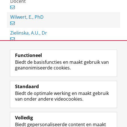
Docent
Wilwert, E., PhD
Zielinska, A.U., Dr
Functioneel
View this page in:
English
Biedt de basisfuncties en maakt gebruik van
geanonimiseerde cookies.
F
L
R
I
Y
Volg de RUG
a
i
S
n
o
Standaard
c
n
S
s
u
Biedt de optimale werking en maakt gebruik
e
k
-
t
T
Studiekiezers
van onder andere videocookies.
b
e
f
a
u
Maatschappij/bedrijven
o
d
e
g
b
o
I
e
r
e
Alumni
k
n
d
a
-
Volledig
p
-
R
m
k
Biedt gepersonaliseerde content en maakt
Over ons