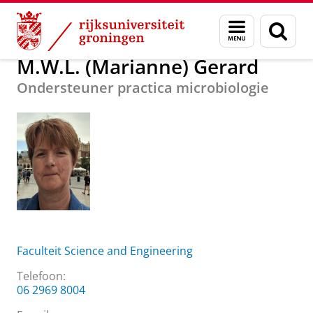
Skip
Skip
Over ons
M.W.L. (Marianne) Gerard
Menu
Zoek
to
to
en
Content
Navigation
zoeken
M.W.L. (Marianne) Gerard
Ondersteuner practica microbiologie
Faculteit Science and Engineering
Telefoon:
06 2969 8004