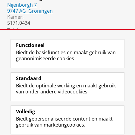
Nijenborgh 7
9747 AG
Groningen
Kamer:
5171.0434
Telefoon:
06 2969 8004
Functioneel
Biedt de basisfuncties en maakt gebruik van
geanonimiseerde cookies.
F
L
R
I
Y
Volg de RUG
a
i
S
n
o
Standaard
c
n
S
s
u
Biedt de optimale werking en maakt gebruik
e
k
-
t
T
Studiekiezers
van onder andere videocookies.
b
e
f
a
u
Maatschappij/bedrijven
o
d
e
g
b
o
I
e
r
e
Alumni
k
n
d
a
-
Volledig
p
-
R
m
k
Biedt gepersonaliseerde content en maakt
Over ons
a
p
i
-
a
gebruik van marketingcookies.
g
a
j
a
n