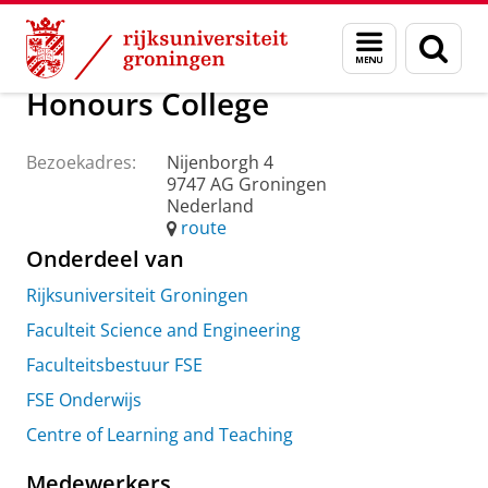
Skip
Skip
Over ons
Praktische zaken
Waar vindt u ons
Menu
Zoek
to
to
en
Content
Navigation
zoeken
Honours College
Bezoekadres:
Nijenborgh 4
9747 AG Groningen
Nederland
route
Onderdeel van
Rijksuniversiteit Groningen
Faculteit Science and Engineering
Faculteitsbestuur FSE
FSE Onderwijs
Centre of Learning and Teaching
Medewerkers