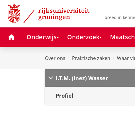
Skip
Skip
to
to
Content
Navigation
breed in kenni
Home
Onderwijs
Onderzoek
Maatsch
Over ons
Praktische zaken
Waar vi
I.T.M. (Inez) Wasser
Profiel