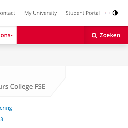
ontact
My University
Student Portal
Contr
Nederlands
English
 ons
Zoeken
s College FSE
ering
43