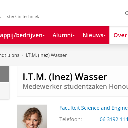
C
s - sterk in techniek
appij/bedrijven
Alumni
Nieuws
Over
ndt u ons
I.T.M. (Inez) Wasser
I.T.M. (Inez) Wasser
Medewerker studentzaken Honour
Faculteit Science and Engine
Telefoon:
06 3192 11