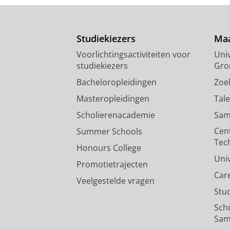
Studiekiezers
Maa
Voorlichtingsactiviteiten voor
Univ
studiekiezers
Gro
Bacheloropleidingen
Zoe
Masteropleidingen
Tal
Scholierenacademie
Sam
Cen
Summer Schools
Tec
Honours College
Uni
Promotietrajecten
Car
Veelgestelde vragen
Stu
Sch
Sam