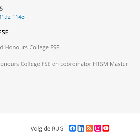
5
3192 1143
FSE
d Honours College FSE
Honours College FSE en coördinator HTSM Master
F
L
R
I
Y
Volg de RUG
a
i
S
n
o