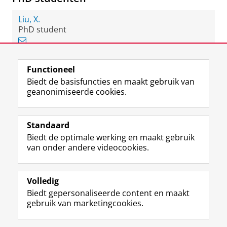
Liu, X.
PhD student
Functioneel
View this page in:
English
Biedt de basisfuncties en maakt gebruik van
geanonimiseerde cookies.
F
L
R
I
Y
Volg de RUG
a
i
S
n
o
Standaard
c
n
S
s
u
Biedt de optimale werking en maakt gebruik
e
k
-
t
T
Studiekiezers
van onder andere videocookies.
b
e
f
a
u
Maatschappij/bedrijven
o
d
e
g
b
o
I
e
r
e
Alumni
k
n
d
a
-
Volledig
p
-
R
m
k
Biedt gepersonaliseerde content en maakt
Over ons
a
p
i
-
a
gebruik van marketingcookies.
g
a
j
a
n
i
g
k
c
a