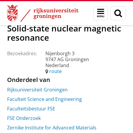
Skip
Skip
Over ons
Praktische zaken
Waar vindt u ons
Menu
Zoek
to
to
en
Content
Navigation
zoeken
Solid-state nuclear magnetic
resonance
Bezoekadres:
Nijenborgh 3
9747 AG Groningen
Nederland
route
Onderdeel van
Rijksuniversiteit Groningen
Faculteit Science and Engineering
Faculteitsbestuur FSE
FSE Onderzoek
Zernike Institute for Advanced Materials