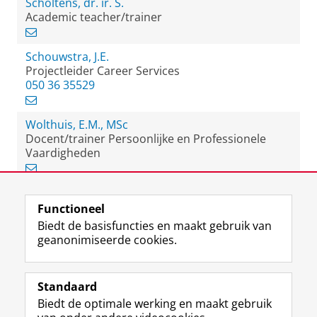
Scholtens, dr. ir. S.
Academic teacher/trainer
Schouwstra, J.E.
Projectleider Career Services
050 36 35529
Wolthuis, E.M., MSc
Docent/trainer Persoonlijke en Professionele
Vaardigheden
Functioneel
View this page in:
English
Biedt de basisfuncties en maakt gebruik van
geanonimiseerde cookies.
F
L
R
I
Y
Volg de RUG
a
i
S
n
o
Standaard
c
n
S
s
u
Biedt de optimale werking en maakt gebruik
e
k
-
t
T
Studiekiezers