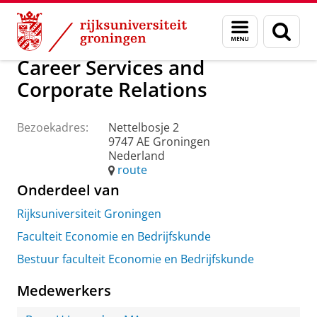
Skip
Skip
Over ons
Praktische zaken
Waar vindt u ons
Menu
Zoek
to
to
en
Content
Navigation
zoeken
Career Services and
Corporate Relations
Bezoekadres:
Nettelbosje 2
9747 AE Groningen
Nederland
route
Onderdeel van
Rijksuniversiteit Groningen
Faculteit Economie en Bedrijfskunde
Bestuur faculteit Economie en Bedrijfskunde
Medewerkers