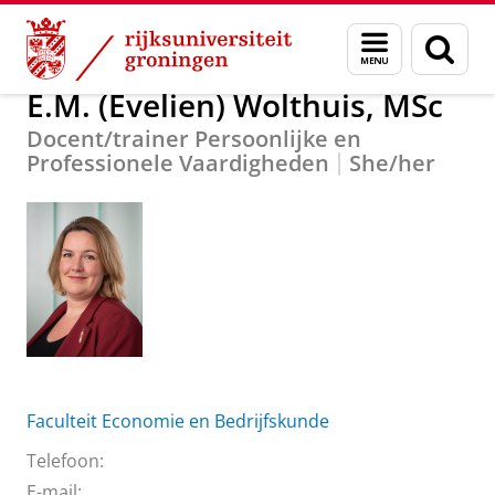
Skip
Skip
Over ons
E.M. (Evelien) Wolthuis, MSc
Menu
Zoek
to
to
en
Content
Navigation
zoeken
E.M. (Evelien) Wolthuis, MSc
Docent/trainer Persoonlijke en
Professionele Vaardigheden
She/her
Faculteit Economie en Bedrijfskunde
Telefoon:
E-mail: