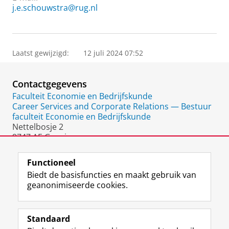
j.e.schouwstra@rug.nl
Laatst gewijzigd:
12 juli 2024 07:52
Contactgegevens
Faculteit Economie en Bedrijfskunde
Career Services and Corporate Relations — Bestuur
faculteit Economie en Bedrijfskunde
Nettelbosje 2
9747 AE Groningen
Nederland
Functioneel
Biedt de basisfuncties en maakt gebruik van
geanonimiseerde cookies.
F
L
R
I
Y
Volg de RUG
a
i
S
n
o
Standaard
c
n
S
s
u