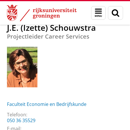
Skip
Skip
Over ons
J.E. (Izette) Schouwstra
Menu
Zoek
to
to
en
Content
Navigation
zoeken
J.E. (Izette) Schouwstra
Projectleider Career Services
Faculteit Economie en Bedrijfskunde
Telefoon:
050 36 35529
E-mail: